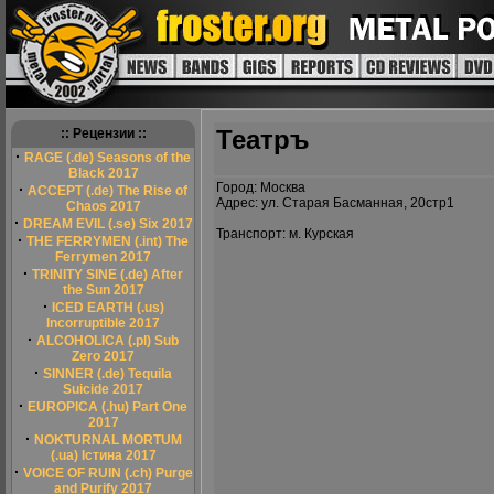
Театръ
:: Рецензии ::
·
RAGE (.de) Seasons of the
Black 2017
Город: Москва
·
ACCEPT (.de) The Rise of
Адрес: ул. Старая Басманная, 20стр1
Chaos 2017
·
DREAM EVIL (.se) Six 2017
Транспорт: м. Курская
·
THE FERRYMEN (.int) The
Ferrymen 2017
·
TRINITY SINE (.de) After
the Sun 2017
·
ICED EARTH (.us)
Incorruptible 2017
·
ALCOHOLICA (.pl) Sub
Zero 2017
·
SINNER (.de) Tequila
Suicide 2017
·
EUROPICA (.hu) Part One
2017
·
NOKTURNAL MORTUM
(.ua) Істина 2017
·
VOICE OF RUIN (.ch) Purge
and Purify 2017