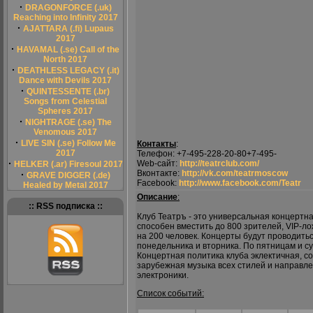
·
DRAGONFORCE (.uk)
Reaching into Infinity 2017
·
AJATTARA (.fi) Lupaus
2017
·
HAVAMAL (.se) Call of the
North 2017
·
DEATHLESS LEGACY (.it)
Dance with Devils 2017
·
QUINTESSENTE (.br)
Songs from Celestial
Spheres 2017
·
NIGHTRAGE (.se) The
Venomous 2017
·
LIVE SIN (.se) Follow Me
Контакты
:
2017
Телефон: +7-495-228-20-80+7-495-
·
Web-сайт:
http://teatrclub.com/
HELKER (.ar) Firesoul 2017
Вконтакте:
http://vk.com/teatrmoscow
·
GRAVE DIGGER (.de)
Facebook:
http://www.facebook.com/Teatr
Healed by Metal 2017
Описание
:
:: RSS подписка ::
Клуб Театръ - это универсальная концертн
способен вместить до 800 зрителей, VIP-л
на 200 человек. Концерты будут проводитьс
понедельника и вторника. По пятницам и 
Концертная политика клуба эклектичная, с
зарубежная музыка всех стилей и направлен
электроники.
Список событий: