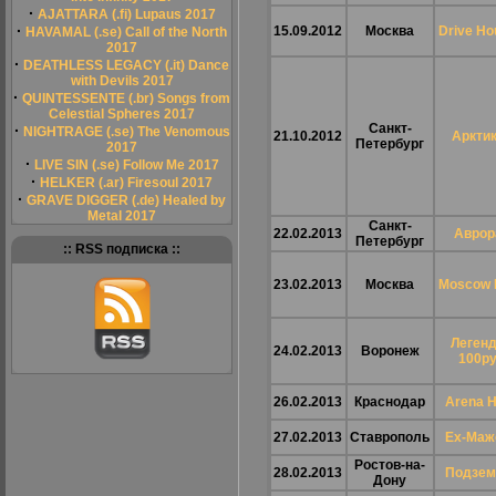
·
AJATTARA (.fi) Lupaus 2017
·
15.09.2012
Москва
Drive Ho
HAVAMAL (.se) Call of the North
2017
·
DEATHLESS LEGACY (.it) Dance
with Devils 2017
·
QUINTESSENTE (.br) Songs from
Celestial Spheres 2017
Санкт-
·
NIGHTRAGE (.se) The Venomous
21.10.2012
Аркти
Петербург
2017
·
LIVE SIN (.se) Follow Me 2017
·
HELKER (.ar) Firesoul 2017
·
GRAVE DIGGER (.de) Healed by
Metal 2017
Санкт-
22.02.2013
Аврор
Петербург
:: RSS подписка ::
23.02.2013
Москва
Moscow H
Леген
24.02.2013
Воронеж
100р
26.02.2013
Краснодар
Arena H
27.02.2013
Ставрополь
Ex-Маж
Ростов-на-
28.02.2013
Подзем
Дону