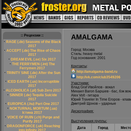
AMALGAMA
:: Рецензии ::
·
RAGE (.de) Seasons of the Black
2017
Город: Москва
·
ACCEPT (.de) The Rise of Chaos
Стиль: heavy metal
2017
Год основания: 2001
·
DREAM EVIL (.se) Six 2017
·
THE FERRYMEN (.int) The
Контакты
:
Ferrymen 2017
http://amalgama-band.ru
·
TRINITY SINE (.de) After the Sun
2017
http://vk.com/club3549206
·
ICED EARTH (.us) Incorruptible
Участники:
2017
Влад Graf Ивойлов - вокал
·
ALCOHOLICA (.pl) Sub Zero 2017
Михаил Baron Баршев - бас, бэк вок
·
SINNER (.de) Tequila Suicide
Alex Volt - гитара
2017
Юрий Traveler In Time Егоров - кла
·
Дмитрий Щонов – ударные
EUROPICA (.hu) Part One 2017
·
NOKTURNAL MORTUM (.ua)
Дискография:
Істина 2017
·
VOICE OF RUIN (.ch) Purge and
Выступления группы:
Purify 2017
·
DRAGONFORCE (.uk) Reaching
Дата
Город
Мест
into Infinity 2017