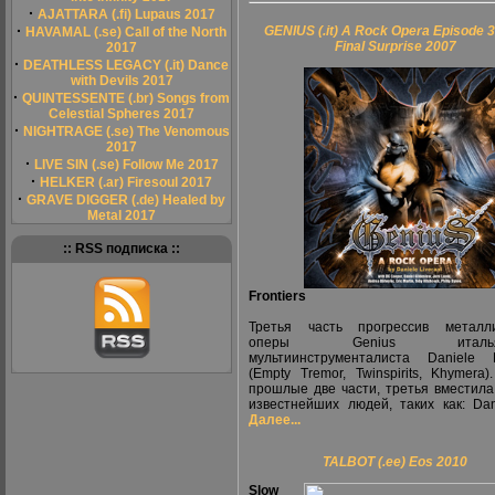
·
AJATTARA (.fi) Lupaus 2017
·
GENIUS (.it) A Rock Opera Episode 3
HAVAMAL (.se) Call of the North
Final Surprise 2007
2017
·
DEATHLESS LEGACY (.it) Dance
with Devils 2017
·
QUINTESSENTE (.br) Songs from
Celestial Spheres 2017
·
NIGHTRAGE (.se) The Venomous
2017
·
LIVE SIN (.se) Follow Me 2017
·
HELKER (.ar) Firesoul 2017
·
GRAVE DIGGER (.de) Healed by
Metal 2017
:: RSS подписка ::
Frontiers
Третья часть прогрессив металли
оперы Genius итальянс
мультиинструменталиста Daniele L
(Empty Tremor, Twinspirits, Khymera)
прошлые две части, третья вместила
известнейших людей, таких как: Dani
Далее...
TALBOT (.ee) Eos 2010
Slow