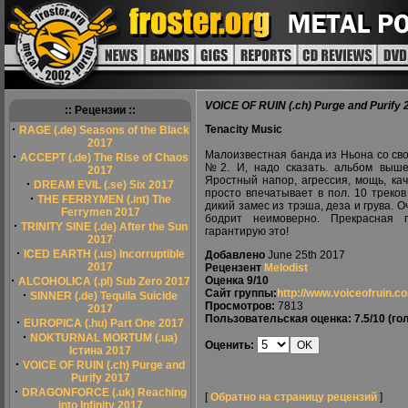
VOICE OF RUIN (.ch) Purge and Purify 
:: Рецензии ::
·
Tenacity Music
RAGE (.de) Seasons of the Black
2017
Малоизвестная банда из Ньона со св
·
ACCEPT (.de) The Rise of Chaos
№2. И, надо сказать. альбом выш
2017
Яростный напор, агрессия, мощь, кач
·
DREAM EVIL (.se) Six 2017
просто впечатывает в пол. 10 треков
·
THE FERRYMEN (.int) The
дикий замес из трэша, деза и грува. О
Ferrymen 2017
бодрит неимоверно. Прекрасная п
·
TRINITY SINE (.de) After the Sun
гарантирую это!
2017
·
ICED EARTH (.us) Incorruptible
Добавлено
June 25th 2017
2017
Рецензент
Melodist
·
Оценка
9/10
ALCOHOLICA (.pl) Sub Zero 2017
Сайт группы:
http://www.voiceofruin.c
·
SINNER (.de) Tequila Suicide
Просмотров:
7813
2017
Пользовательская оценка:
7.5/10
(гол
·
EUROPICA (.hu) Part One 2017
·
NOKTURNAL MORTUM (.ua)
Оценить:
Істина 2017
·
VOICE OF RUIN (.ch) Purge and
Purify 2017
·
DRAGONFORCE (.uk) Reaching
[
Обратно на страницу рецензий
]
into Infinity 2017