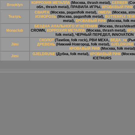
КОРРОЗИЯ МЕТАЛЛА
(Москва, thrash metal),
CERBER
(Со
Brooklyn
обл., thrash metal),
ПРАВИЛА ИГРЫ
,
КРОВАВЫЙ РИФ
(
СВАРГА
(Москва, pagan/folk metal),
ОМЕЛА
(Москва, atmo
Театръ
ИЗМОРОЗЬ
(Москва, pagan/folk metal),
BUTTERFLY TEM
metal),
КРОВАВЫЙ РИФ
(Москва, folk me
БЕЗДНА АНАЛЬНОГО УГНЕТЕНИЯ
(Москва, thrash/deat
Monaсlub
CROWN
,
КОРРОЗИЯ МЕТАЛЛА
(Москва, thrash metal),
КРО
folk metal),
ЧЕРНЫЙ ПЕРЕДЕЛ
,
INNOVATION
СКОЛОТ
(Тамбов, folk rock),
РВИ МЕХА
,
ВЕДА_ru
(Рыб
Jimi
ДРЕВЕНЬ
(Нижний Новгород, folk metal),
GJELDRUNE
КРОВАВЫЙ РИФ
(Москва, folk metal)
GJELDRUNE
(Дубна, folk metal),
КРОВАВЫЙ РИФ
(Москва,
Jimi
ICETHURS