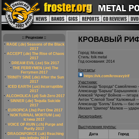
КРОВАВЫЙ РИ
:: Рецензии ::
·
RAGE (.de) Seasons of the Black
2017
Город: Москва
·
ACCEPT (.de) The Rise of Chaos
Стиль: folk metal
2017
Год основания: 2014
·
DREAM EVIL (.se) Six 2017
·
THE FERRYMEN (.int) The
Контакты
:
Ferrymen 2017
https://vk.com/krovavyirif
·
TRINITY SINE (.de) After the Sun
2017
Участники:
·
ICED EARTH (.us) Incorruptible
Александр "Борода" Самойленко 
2017
Александр "Барыш" Барышников 
·
Алексей "Арчер" Войнов — гитара
ALCOHOLICA (.pl) Sub Zero 2017
Антон "Слепой Тони" Калюжный 
·
SINNER (.de) Tequila Suicide
Александр "Бэлль" Бэлль — бас-г
2017
Михаил "Шкипер" Малков — удар
·
EUROPICA (.hu) Part One 2017
·
NOKTURNAL MORTUM (.ua)
Дискография:
Істина 2017
·
VOICE OF RUIN (.ch) Purge and
Выступления группы:
Purify 2017
·
DRAGONFORCE (.uk) Reaching
Дата
Город
into Infinity 2017