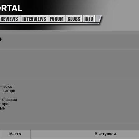
Ф
— вокал
— гитара
— клавиши
итара
ные
Место
Выступали