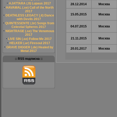
·
AJATTARA (.fi) Lupaus 2017
28.12.2014
Москва
·
HAVAMAL (.se) Call of the North
2017
15.05.2015
Москва
·
DEATHLESS LEGACY (.it) Dance
with Devils 2017
·
QUINTESSENTE (.br) Songs from
04.07.2015
Москва
Celestial Spheres 2017
·
NIGHTRAGE (.se) The Venomous
2017
·
21.11.2015
Москва
LIVE SIN (.se) Follow Me 2017
·
HELKER (.ar) Firesoul 2017
·
GRAVE DIGGER (.de) Healed by
20.01.2017
Москва
Metal 2017
:: RSS подписка ::