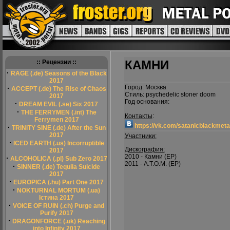
КАМНИ
:: Рецензии ::
·
RAGE (.de) Seasons of the Black
2017
Город: Москва
·
ACCEPT (.de) The Rise of Chaos
Стиль: psychedelic stoner doom
2017
Год основания:
·
DREAM EVIL (.se) Six 2017
·
THE FERRYMEN (.int) The
Контакты
:
Ferrymen 2017
https://vk.com/satanicblackmeta
·
TRINITY SINE (.de) After the Sun
2017
Участники:
·
ICED EARTH (.us) Incorruptible
Дискография:
2017
2010 - Камни (ЕР)
·
ALCOHOLICA (.pl) Sub Zero 2017
2011 - A.T.O.M. (EP)
·
SINNER (.de) Tequila Suicide
2017
·
EUROPICA (.hu) Part One 2017
·
NOKTURNAL MORTUM (.ua)
Істина 2017
·
VOICE OF RUIN (.ch) Purge and
Purify 2017
·
DRAGONFORCE (.uk) Reaching
into Infinity 2017