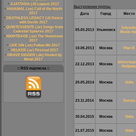
·
AJATTARA (.fi) Lupaus 2017
Выступления группы:
·
HAVAMAL (.se) Call of the North
2017
Дата
Город
Место
·
DEATHLESS LEGACY (.it) Dance
with Devils 2017
·
QUINTESSENTE (.br) Songs from
Solyank
05.05.2013
Ульяновск
Celestial Spheres 2017
Music Ha
·
NIGHTRAGE (.se) The Venomous
2017
·
LIVE SIN (.se) Follow Me 2017
10.06.2013
Москва
Plan B
·
HELKER (.ar) Firesoul 2017
·
GRAVE DIGGER (.de) Healed by
Metal 2017
Шоколад
22.12.2013
Москва
Фабрик
:: RSS подписка ::
20.05.2014
Москва
Volta
23.11.2014
Москва
Театръ
30.04.2015
Москва
Volta
21.07.2015
Москва
Volta