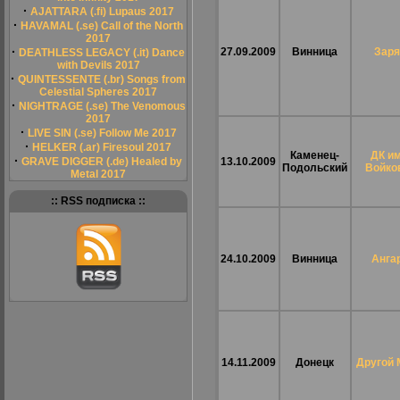
·
AJATTARA (.fi) Lupaus 2017
·
HAVAMAL (.se) Call of the North
2017
·
27.09.2009
Винница
Заря
DEATHLESS LEGACY (.it) Dance
with Devils 2017
·
QUINTESSENTE (.br) Songs from
Celestial Spheres 2017
·
NIGHTRAGE (.se) The Venomous
2017
·
LIVE SIN (.se) Follow Me 2017
·
HELKER (.ar) Firesoul 2017
Каменец-
ДК им
·
GRAVE DIGGER (.de) Healed by
13.10.2009
Подольский
Войко
Metal 2017
:: RSS подписка ::
24.10.2009
Винница
Анга
14.11.2009
Донецк
Другой 