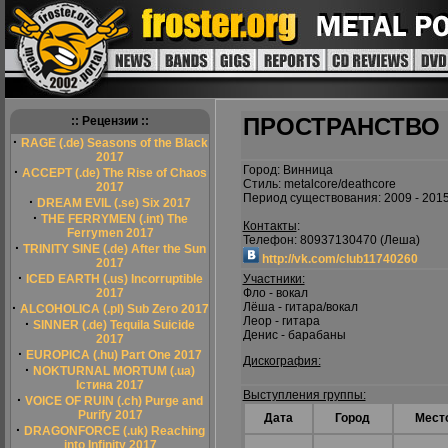
ПРОСТРАНСТВО
:: Рецензии ::
·
RAGE (.de) Seasons of the Black
2017
Город: Винница
·
ACCEPT (.de) The Rise of Chaos
Стиль: metalcore/deathcore
2017
Период существования: 2009 - 201
·
DREAM EVIL (.se) Six 2017
·
THE FERRYMEN (.int) The
Контакты
:
Ferrymen 2017
Телефон: 80937130470 (Леша)
·
TRINITY SINE (.de) After the Sun
http://vk.com/club11740260
2017
·
ICED EARTH (.us) Incorruptible
Участники:
2017
Фло - вокал
·
Лёша - гитара/вокал
ALCOHOLICA (.pl) Sub Zero 2017
Леор - гитара
·
SINNER (.de) Tequila Suicide
Денис - барабаны
2017
·
EUROPICA (.hu) Part One 2017
Дискография:
·
NOKTURNAL MORTUM (.ua)
Істина 2017
Выступления группы:
·
VOICE OF RUIN (.ch) Purge and
Purify 2017
Дата
Город
Мест
·
DRAGONFORCE (.uk) Reaching
into Infinity 2017