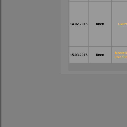
14.02.2015
Киев
Бинг
MonteR
15.03.2015
Киев
Live St