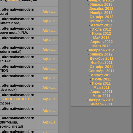
ive),
ANNA
(Львов, nu
·
Февраль 2013
·
Январь 2013
·
Декабрь 2012
 alternative/modern
Афиша
·
Ноябрь 2012
core)
·
Октябрь 2012
 alternative/modern
Афиша
·
Сентябрь 2012
l/metalcore)
·
Август 2012
 alternative/modern
·
Июль 2012
Афиша
oove metal),
R.V.
·
Июнь 2012
·
Май 2012
 alternative/modern
Афиша
·
Апрель 2012
·
Март 2012
 alternative/modern
Афиша
·
Февраль 2012
odern metal)
·
Январь 2012
 alternative/modern
·
Декабрь 2011
Афиша
ESTAY
·
Ноябрь 2011
 alternative/modern
·
Октябрь 2011
Афиша
TION
·
Сентябрь 2011
·
Август 2011
 alternative/modern
Афиша
·
Июль 2011
·
Июнь 2011
 alternative/modern
Афиша
·
Май 2011
tive rock)
·
Апрель 2011
 alternative/modern
·
Март 2011
),
ПРОСТРАНСТВО
Афиша
·
Февраль 2011
thcore)
·
Январь 2011
 alternative/modern
Афиша
 alternative/modern
(Житомир,
Афиша
омир, metal)
 alternative/modern