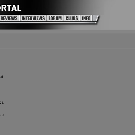
й)
ра
аны