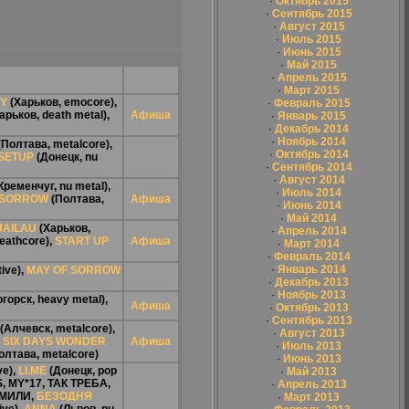
·
Октябрь 2015
·
Сентябрь 2015
·
Август 2015
·
Июль 2015
·
Июнь 2015
·
Май 2015
·
Апрель 2015
·
Март 2015
Y
(Харьков, emocore),
·
Февраль 2015
арьков, death metal),
Афиша
·
Январь 2015
·
Декабрь 2014
·
Ноябрь 2014
Полтава, metalcore),
·
Октябрь 2014
SETUP
(Донецк, nu
·
Сентябрь 2014
·
Август 2014
Кременчуг, nu metal),
·
Июль 2014
 SORROW
(Полтава,
Афиша
·
Июнь 2014
·
Май 2014
JAILAU
(Харьков,
·
Апрель 2014
eathcore),
START UP
Афиша
·
Март 2014
·
Февраль 2014
·
Январь 2014
ive),
MAY OF SORROW
·
Декабрь 2013
·
Ноябрь 2013
горск, heavy metal),
Афиша
·
Октябрь 2013
·
Сентябрь 2013
(Алчевск, metalcore),
·
Август 2013
,
SIX DAYS WONDER
Афиша
·
Июль 2013
олтава, metalcore)
·
Июнь 2013
ve),
LI.ME
(Донецк, pop
·
Май 2013
S
,
MY*17
,
ТАК ТРЕБА
,
·
Апрель 2013
МИЛИ
,
БЕЗОДНЯ
·
Март 2013