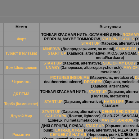
Место
Выступали
ТОНКАЯ КРАСНАЯ НИТЬ
,
ОСТАННІЙ ДЕНЬ
,
ROZMAR
Форт
REDRUM
,
MAYBE TOMMOROW
,
STARVING SOULS
(Х
START UP
(Харьков, alternative)
MINERVA
(Днепродзержинск, nu metal),
SANGREAL
(
Турист (Полтава)
START UP
(Харьков, alternative),
M.O.S
,
SANGAM
,
metal/hardcore)
START UP
(Харьков, alternative),
SIDE OF MY BODY
(
Дом Школьников
UNABY
(Запорожье, alt/prog/psycho rock),
MAY OF
metalcore)
PICTURES INSIDE ME
(Мариуполь, metalcore),
D
Черчилль
deathcore/metalcore),
DEGREES
(Харьков, melodic d
(Харьков, alternative)
ТОНКАЯ КРАСНАЯ НИТЬ
,
START UP
(Харьков, alternat
ДК ПТМЗ
(Полтава, metalcore)
START UP
(Харьков, alternative),
HARD LIFE
(Вольно
Торба (Каменское)
SANGAM
START UP
(Харьков, alternative),
DENSE RED DROPS
Другой Мир
САНСКАРА
(Донецк, lightcore),
GLёD-72°
,
SANGAM
(Донецк, nu metal/metalcore),
MAY OF SORROW
(П
ДИКІ СЕРЦЕМ
,
ЯКУДЗА
,
START UP
(Харьков, alternati
punk),
EXTRA!EXTRA!
(Киев, alternative),
PIZZA BOY
Романтик
СЕРЦЕВИЙ НАПАД
(Черновцы, punk),
СЛЁЗЫ Э