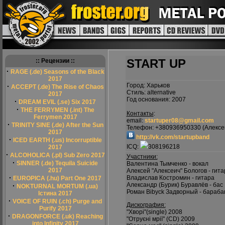
START UP
:: Рецензии ::
·
RAGE (.de) Seasons of the Black
2017
Город: Харьков
·
ACCEPT (.de) The Rise of Chaos
Стиль: alternative
2017
Год основания: 2007
·
DREAM EVIL (.se) Six 2017
·
THE FERRYMEN (.int) The
Контакты
:
Ferrymen 2017
email:
startuper08@gmail.com
·
TRINITY SINE (.de) After the Sun
Телефон: +380936950330 (Алексе
2017
http://vk.com/startupband
·
ICED EARTH (.us) Incorruptible
ICQ:
308196218
2017
·
ALCOHOLICA (.pl) Sub Zero 2017
Участники:
·
SINNER (.de) Tequila Suicide
Валентина Тымченко - вокал
2017
Алексей "Алексеич" Бологов - гита
·
Владислав Костромин - гитара
EUROPICA (.hu) Part One 2017
Александр (Бурик) Буравлёв - бас
·
NOKTURNAL MORTUM (.ua)
Роман Bibyck Задворный - бараб
Істина 2017
·
VOICE OF RUIN (.ch) Purge and
Дискография:
Purify 2017
"Хворі"(single) 2008
·
DRAGONFORCE (.uk) Reaching
"Отруєні мрії" (CD) 2009
into Infinity 2017