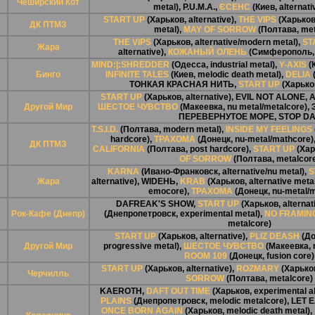
Чеширский Кот
metal),
P.U.M.A.
,
ЄСЕНС
(Киев, alternati
START UP
(Харьков, alternative),
THE VIPS
(Харьков,
ДК ПТМЗ
metal),
MAY OF SORROW
(Полтава, met
THE VIPS
(Харьков, alternative/modern metal),
ST
Жара
alternative),
КОЖАНЫЙ ОЛЕНЬ
(Симферополь, 
MIND:|:SHREDDER
(Одесса, industrial metal),
Y-AXIS
(К
Бинго
INFINITE TALES
(Киев, melodic death metal),
DELIA
(
ТОНКАЯ КРАСНАЯ НИТЬ
,
START UP
(Харьков
START UP
(Харьков, alternative),
EVIL NOT ALONE
,
A
Другой Мир
ШЕСТОЕ ЧУВСТВО
(Макеевка, nu metal/metalcore),
ПЕРЕВЕРНУТОЕ МОРЕ
,
STOP DA
T.S.I.D.
(Полтава, modern metal),
INSIDE MY FEELINGS
hardcore),
ТРАХОМА
(Донецк, nu-metal/mathcore)
ДК ПТМЗ
CALIFORNIA
(Полтава, post hardcore),
START UP
(Харь
OF SORROW
(Полтава, metalcor
KARNA
(Ивано-Франковск, alternative/nu metal),
S
Жара
alternative),
WIDЕНЬ
,
KRAB
(Харьков, alternative metal
emocore),
ТРАХОМА
(Донецк, nu-metal/
DAFREAK'S SHOW
,
START UP
(Харьков, alternat
Рок-Кафе (Днепр)
(Днепропетровск, experimental metal),
NO FRAMIN
metalcore)
START UP
(Харьков, alternative),
PLIZ DEASH
(До
Другой Мир
progressive metal),
ШЕСТОЕ ЧУВСТВО
(Макеевка, n
ROOM 109
(Донецк, fusion core)
START UP
(Харьков, alternative),
ROZMARY
(Харько
Черчилль
SORROW
(Полтава, metalcore)
KAEROTH
,
DAFT OUT TIME
(Харьков, experimental al
PLAINS
(Днепропетровск, melodic metalcore),
LET 
ONCE BORN AGAIN
(Харьков, melodic death metal),