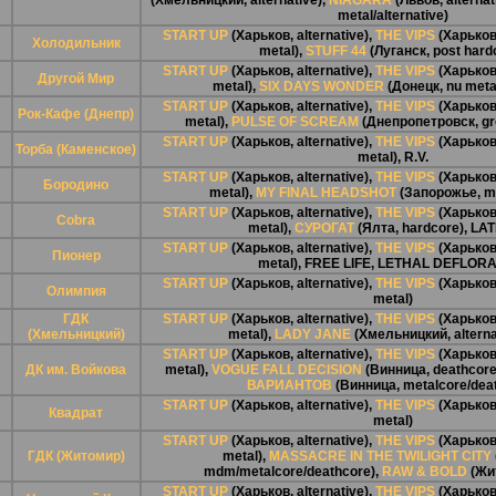
(Хмельницкий, alternative),
NIAGARA
(Львов, alternat
metal/alternative)
START UP
(Харьков, alternative),
THE VIPS
(Харьков,
Холодильник
metal),
STUFF 44
(Луганск, post hard
START UP
(Харьков, alternative),
THE VIPS
(Харьков,
Другой Мир
metal),
SIX DAYS WONDER
(Донецк, nu meta
START UP
(Харьков, alternative),
THE VIPS
(Харьков,
Рок-Кафе (Днепр)
metal),
PULSE OF SCREAM
(Днепропетровск, gr
START UP
(Харьков, alternative),
THE VIPS
(Харьков,
Торба (Каменское)
metal),
R.V.
START UP
(Харьков, alternative),
THE VIPS
(Харьков,
Бородино
metal),
MY FINAL HEADSHOT
(Запорожье, m
START UP
(Харьков, alternative),
THE VIPS
(Харьков,
Cobra
metal),
СУРОГАТ
(Ялта, hardcore),
LAT
START UP
(Харьков, alternative),
THE VIPS
(Харьков,
Пионер
metal),
FREE LIFE
,
LETHAL DEFLORA
START UP
(Харьков, alternative),
THE VIPS
(Харьков,
Олимпия
metal)
ГДК
START UP
(Харьков, alternative),
THE VIPS
(Харьков,
(Хмельницкий)
metal),
LADY JANE
(Хмельницкий, alterna
START UP
(Харьков, alternative),
THE VIPS
(Харьков,
ДК им. Войкова
metal),
VOGUE FALL DECISION
(Винница, deathcore
ВАРИАНТОВ
(Винница, metalcore/dea
START UP
(Харьков, alternative),
THE VIPS
(Харьков,
Квадрат
metal)
START UP
(Харьков, alternative),
THE VIPS
(Харьков,
ГДК (Житомир)
metal),
MASSACRE IN THE TWILIGHT CITY
mdm/metalcore/deathcore),
RAW & BOLD
(Жит
START UP
(Харьков, alternative),
THE VIPS
(Харьков,