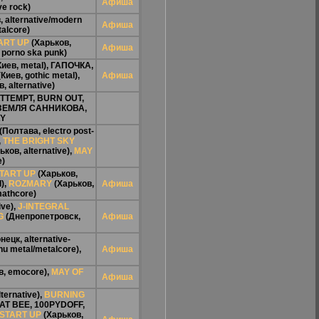
Афиша
ve rock)
 alternative/modern
Афиша
alcore)
ART UP
(Харьков,
Афиша
porno ska punk)
иев, metal),
ГАПОЧКА
,
Киев, gothic metal),
Афиша
, alternative)
TTEMPT
,
BURN OUT
,
ЗЕМЛЯ САННИКОВА
,
Y
(Полтава, еlectro post-
,
THE BRIGHT SKY
ков, alternative),
MAY
e)
TART UP
(Харьков,
),
ROZMARY
(Харьков,
Афиша
mathcore)
ive),
J-INTEGRAL
G
(Днепропетровск,
Афиша
нецк, alternative-
u metal/metalcore),
Афиша
в, emocore),
MAY OF
Афиша
ternative),
BURNING
EAT BEE
,
100PYDOFF
,
START UP
(Харьков,