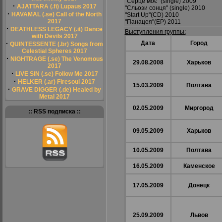
"Серце моє" (single) 2009
·
AJATTARA (.fi) Lupaus 2017
"Сльози сонця" (single) 2010
·
HAVAMAL (.se) Call of the North
"Start Up"(CD) 2010
2017
"Панацея"(ЕР) 2011
·
DEATHLESS LEGACY (.it) Dance
Выступления группы:
with Devils 2017
·
Дата
Город
QUINTESSENTE (.br) Songs from
Celestial Spheres 2017
·
NIGHTRAGE (.se) The Venomous
29.08.2008
Харьков
2017
·
LIVE SIN (.se) Follow Me 2017
·
HELKER (.ar) Firesoul 2017
15.03.2009
Полтава
·
GRAVE DIGGER (.de) Healed by
Metal 2017
02.05.2009
Миргород
:: RSS подписка ::
09.05.2009
Харьков
10.05.2009
Полтава
16.05.2009
Каменское
17.05.2009
Донецк
25.09.2009
Львов