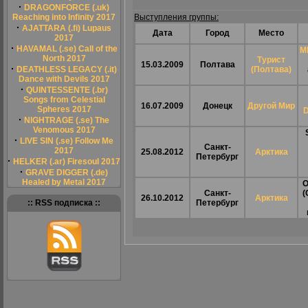
·
DRAGONFORCE (.uk)
Reaching into Infinity 2017
Выступления группы:
·
AJATTARA (.fi) Lupaus
Дата
Город
Место
2017
·
HAVAMAL (.se) Call of the
M
North 2017
Турист
15.03.2009
Полтава
·
DEATHLESS LEGACY (.it)
(Полтава)
Dance with Devils 2017
·
QUINTESSENTE (.br)
Songs from Celestial
16.07.2009
Донецк
Другой Мир
Spheres 2017
·
NIGHTRAGE (.se) The
Venomous 2017
·
LIVE SIN (.se) Follow Me
Санкт-
2017
25.08.2012
Арктика
Петербург
·
HELKER (.ar) Firesoul 2017
·
GRAVE DIGGER (.de)
Healed by Metal 2017
O
Санкт-
(
26.10.2012
Арктика
:: RSS подписка ::
Петербург