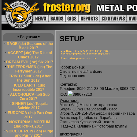
SETUP
:: Рецензии ::
·
RAGE (.de) Seasons of the
Black 2017
·
ACCEPT (.de) The Rise of
Chaos 2017
·
DREAM EVIL (.se) Six 2017
·
THE FERRYMEN (.int) The
Город: Донецк
Ferrymen 2017
Стиль: nu metal/hardcore
·
Год основания:
TRINITY SINE (.de) After
the Sun 2017
Контакты
:
·
ICED EARTH (.us)
Телефон: 8050-211-28-96 Максим, 8063-231
Incorruptible 2017
·
ALCOHOLICA (.pl) Sub
ICQ:
399677213
Zero 2017
Участники:
·
SINNER (.de) Tequila
Макс (Matt) Мосин - гитара, вокал
Suicide 2017
Богдан (Junk) Стебловский - басс
·
EUROPICA (.hu) Part One
Игорь (C20H25N3O) Бердичевский - гитара
2017
Александр Щербаков - барабаны
·
NOKTURNAL MORTUM
Станислав Кулаковский - вокал
(.ua) Істина 2017
Надежда Калинина - Фотограф группы
·
VOICE OF RUIN (.ch) Purge
Дискография:
and Purify 2017