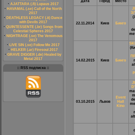
Дата
Город
Место
·
AJATTARA (.fi) Lupaus 2017
·
J
HAVAMAL (.se) Call of the North
З
2017
(
·
DEATHLESS LEGACY (.it) Dance
with Devils 2017
22.11.2014
Киев
Бинго
·
QUINTESSENTE (.br) Songs from
de
Celestial Spheres 2017
met
·
NIGHTRAGE (.se) The Venomous
2017
SK
·
LIVE SIN (.se) Follow Me 2017
(К
·
HELKER (.ar) Firesoul 2017
·
GRAVE DIGGER (.de) Healed by
П
Metal 2017
14.02.2015
Киев
Бинго
a
:: RSS подписка ::
J
D
mat
m
Event
de
03.10.2015
Львов
Hall
me
Kino
al