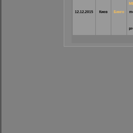
M
12.12.2015
Киев
Бинго
me
pr