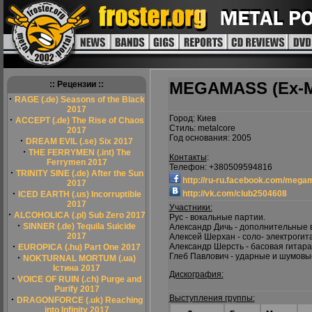
MEGAMASS (Ex-
:: Рецензии ::
·
RAGE (.de) Seasons of the Black
2017
Город: Киев
·
ACCEPT (.de) The Rise of Chaos
Стиль: metalcore
2017
Год основания: 2005
·
DREAM EVIL (.se) Six 2017
·
THE FERRYMEN (.int) The
Контакты
:
Ferrymen 2017
Телефон: +380509594816
·
TRINITY SINE (.de) After the Sun
http://ru-ru.facebook.com/meg
2017
·
http://vk.com/club2504608
ICED EARTH (.us) Incorruptible
2017
Участники:
·
ALCOHOLICA (.pl) Sub Zero 2017
Рус - вокальные партии.
·
SINNER (.de) Tequila Suicide
Александр Дичь - дополнительные 
2017
Алексей Шерхан - соло- электрогит
·
Александр Шерсть - басовая гитара
EUROPICA (.hu) Part One 2017
Глеб Павлович - ударные и шумовы
·
NOKTURNAL MORTUM (.ua)
Істина 2017
Дискография:
·
VOICE OF RUIN (.ch) Purge and
Purify 2017
Выступления группы:
·
DRAGONFORCE (.uk) Reaching
into Infinity 2017