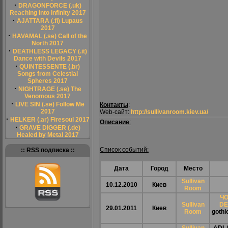
·
DRAGONFORCE (.uk)
Reaching into Infinity 2017
·
AJATTARA (.fi) Lupaus
2017
·
HAVAMAL (.se) Call of the
North 2017
·
DEATHLESS LEGACY (.it)
Dance with Devils 2017
·
QUINTESSENTE (.br)
Songs from Celestial
Spheres 2017
·
NIGHTRAGE (.se) The
Venomous 2017
·
LIVE SIN (.se) Follow Me
Контакты
:
2017
Web-сайт:
http://sullivanroom.kiev.ua/
·
HELKER (.ar) Firesoul 2017
Описание
:
·
GRAVE DIGGER (.de)
Healed by Metal 2017
Список событий:
:: RSS подписка ::
Дата
Город
Место
Sullivan
10.12.2010
Киев
Room
ЧО
Sullivan
DE
29.01.2011
Киев
Room
gothi