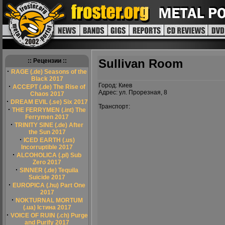
Sullivan Room
:: Рецензии ::
·
RAGE (.de) Seasons of the
Black 2017
Город: Киев
·
ACCEPT (.de) The Rise of
Адрес: ул. Прорезная, 8
Chaos 2017
·
DREAM EVIL (.se) Six 2017
Транспорт:
·
THE FERRYMEN (.int) The
Ferrymen 2017
·
TRINITY SINE (.de) After
the Sun 2017
·
ICED EARTH (.us)
Incorruptible 2017
·
ALCOHOLICA (.pl) Sub
Zero 2017
·
SINNER (.de) Tequila
Suicide 2017
·
EUROPICA (.hu) Part One
2017
·
NOKTURNAL MORTUM
(.ua) Істина 2017
·
VOICE OF RUIN (.ch) Purge
and Purify 2017