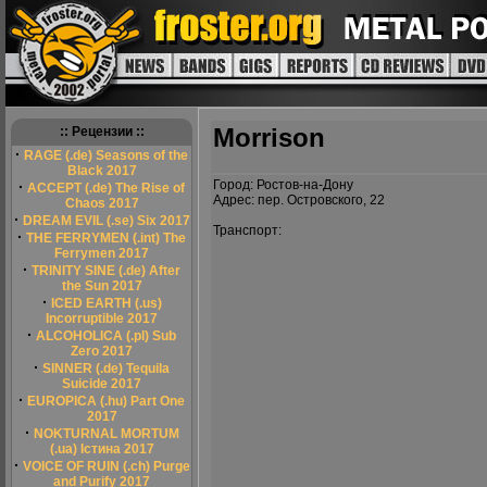
Morrison
:: Рецензии ::
·
RAGE (.de) Seasons of the
Black 2017
Город: Ростов-на-Дону
·
ACCEPT (.de) The Rise of
Адрес: пер. Островского, 22
Chaos 2017
·
DREAM EVIL (.se) Six 2017
Транспорт:
·
THE FERRYMEN (.int) The
Ferrymen 2017
·
TRINITY SINE (.de) After
the Sun 2017
·
ICED EARTH (.us)
Incorruptible 2017
·
ALCOHOLICA (.pl) Sub
Zero 2017
·
SINNER (.de) Tequila
Suicide 2017
·
EUROPICA (.hu) Part One
2017
·
NOKTURNAL MORTUM
(.ua) Істина 2017
·
VOICE OF RUIN (.ch) Purge
and Purify 2017