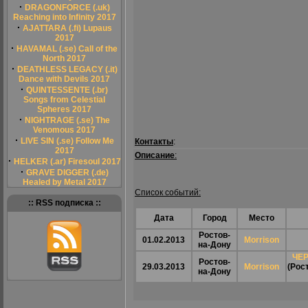
·
DRAGONFORCE (.uk)
Reaching into Infinity 2017
·
AJATTARA (.fi) Lupaus
2017
·
HAVAMAL (.se) Call of the
North 2017
·
DEATHLESS LEGACY (.it)
Dance with Devils 2017
·
QUINTESSENTE (.br)
Songs from Celestial
Spheres 2017
·
NIGHTRAGE (.se) The
Venomous 2017
·
LIVE SIN (.se) Follow Me
Контакты
:
2017
Описание
:
·
HELKER (.ar) Firesoul 2017
·
GRAVE DIGGER (.de)
Healed by Metal 2017
Список событий:
:: RSS подписка ::
Дата
Город
Место
Ростов-
01.02.2013
Morrison
на-Дону
ЧЕ
Ростов-
29.03.2013
Morrison
(Рос
на-Дону