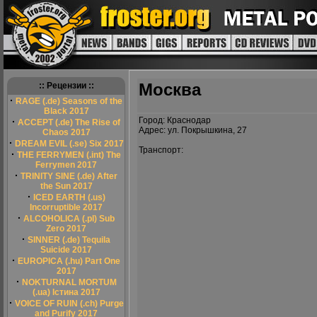
Москва
:: Рецензии ::
·
RAGE (.de) Seasons of the
Black 2017
Город: Краснодар
·
ACCEPT (.de) The Rise of
Адрес: ул. Покрышкина, 27
Chaos 2017
·
DREAM EVIL (.se) Six 2017
Транспорт:
·
THE FERRYMEN (.int) The
Ferrymen 2017
·
TRINITY SINE (.de) After
the Sun 2017
·
ICED EARTH (.us)
Incorruptible 2017
·
ALCOHOLICA (.pl) Sub
Zero 2017
·
SINNER (.de) Tequila
Suicide 2017
·
EUROPICA (.hu) Part One
2017
·
NOKTURNAL MORTUM
(.ua) Істина 2017
·
VOICE OF RUIN (.ch) Purge
and Purify 2017