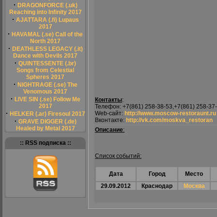
·
DRAGONFORCE (.uk)
Reaching into Infinity 2017
·
AJATTARA (.fi) Lupaus
2017
·
HAVAMAL (.se) Call of the
North 2017
·
DEATHLESS LEGACY (.it)
Dance with Devils 2017
·
QUINTESSENTE (.br)
Songs from Celestial
Spheres 2017
·
NIGHTRAGE (.se) The
Venomous 2017
·
LIVE SIN (.se) Follow Me
Контакты
:
2017
Телефон: +7(861) 258-38-53,+7(861) 258-37
·
Web-сайт:
http://www.moscow-restoraunt.ru
HELKER (.ar) Firesoul 2017
Вконтакте:
http://vk.com/moskva_restoran
·
GRAVE DIGGER (.de)
Healed by Metal 2017
Описание
:
:: RSS подписка ::
Список событий:
Дата
Город
Место
29.09.2012
Краснодар
Москва