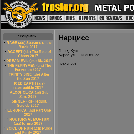
Нарцисс
:: Рецензии ::
·
RAGE (.de) Seasons of the
Black 2017
Город: Хуст
·
ACCEPT (.de) The Rise of
Адрес: ул. Сливовая, 38
Chaos 2017
·
DREAM EVIL (.se) Six 2017
Транспорт:
·
THE FERRYMEN (.int) The
Ferrymen 2017
·
TRINITY SINE (.de) After
the Sun 2017
·
ICED EARTH (.us)
Incorruptible 2017
·
ALCOHOLICA (.pl) Sub
Zero 2017
·
SINNER (.de) Tequila
Suicide 2017
·
EUROPICA (.hu) Part One
2017
·
NOKTURNAL MORTUM
(.ua) Істина 2017
·
VOICE OF RUIN (.ch) Purge
and Purify 2017