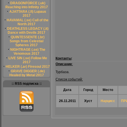
·
DRAGONFORCE (.uk)
Reaching into Infinity 2017
·
AJATTARA (.fi) Lupaus
2017
·
HAVAMAL (.se) Call of the
North 2017
·
DEATHLESS LEGACY (.it)
Dance with Devils 2017
·
QUINTESSENTE (.br)
Songs from Celestial
Spheres 2017
·
NIGHTRAGE (.se) The
Venomous 2017
·
LIVE SIN (.se) Follow Me
Контакты
:
2017
Описание
:
·
HELKER (.ar) Firesoul 2017
·
GRAVE DIGGER (.de)
Турбаза.
Healed by Metal 2017
Список событий:
:: RSS подписка ::
Дата
Город
Место
26.11.2011
Хуст
Нарцисс
ПР