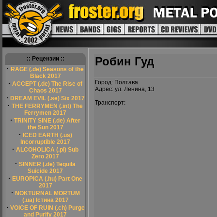
Робин Гуд
:: Рецензии ::
·
RAGE (.de) Seasons of the
Black 2017
Город: Полтава
·
ACCEPT (.de) The Rise of
Адрес: ул. Ленина, 13
Chaos 2017
·
DREAM EVIL (.se) Six 2017
Транспорт:
·
THE FERRYMEN (.int) The
Ferrymen 2017
·
TRINITY SINE (.de) After
the Sun 2017
·
ICED EARTH (.us)
Incorruptible 2017
·
ALCOHOLICA (.pl) Sub
Zero 2017
·
SINNER (.de) Tequila
Suicide 2017
·
EUROPICA (.hu) Part One
2017
·
NOKTURNAL MORTUM
(.ua) Істина 2017
·
VOICE OF RUIN (.ch) Purge
and Purify 2017