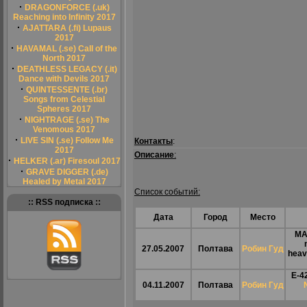
·
DRAGONFORCE (.uk)
Reaching into Infinity 2017
·
AJATTARA (.fi) Lupaus
2017
·
HAVAMAL (.se) Call of the
North 2017
·
DEATHLESS LEGACY (.it)
Dance with Devils 2017
·
QUINTESSENTE (.br)
Songs from Celestial
Spheres 2017
·
NIGHTRAGE (.se) The
Venomous 2017
·
LIVE SIN (.se) Follow Me
Контакты
:
2017
Описание
:
·
HELKER (.ar) Firesoul 2017
·
GRAVE DIGGER (.de)
Healed by Metal 2017
Список событий:
:: RSS подписка ::
Дата
Город
Место
MA
27.05.2007
Полтава
Робин Гуд
heav
Е-4
04.11.2007
Полтава
Робин Гуд