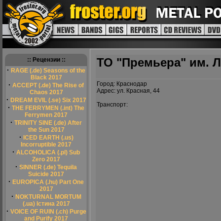
ТО "Премьера" им. Л
:: Рецензии ::
·
RAGE (.de) Seasons of the
Black 2017
Город: Краснодар
·
ACCEPT (.de) The Rise of
Адрес: ул. Красная, 44
Chaos 2017
·
DREAM EVIL (.se) Six 2017
Транспорт:
·
THE FERRYMEN (.int) The
Ferrymen 2017
·
TRINITY SINE (.de) After
the Sun 2017
·
ICED EARTH (.us)
Incorruptible 2017
·
ALCOHOLICA (.pl) Sub
Zero 2017
·
SINNER (.de) Tequila
Suicide 2017
·
EUROPICA (.hu) Part One
2017
·
NOKTURNAL MORTUM
(.ua) Істина 2017
·
VOICE OF RUIN (.ch) Purge
and Purify 2017