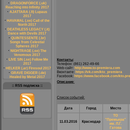
·
DRAGONFORCE (.uk)
Reaching into Infinity 2017
·
AJATTARA (.fi) Lupaus
2017
·
HAVAMAL (.se) Call of the
North 2017
·
DEATHLESS LEGACY (.it)
Dance with Devils 2017
·
QUINTESSENTE (.br)
Songs from Celestial
Spheres 2017
·
NIGHTRAGE (.se) The
Venomous 2017
·
LIVE SIN (.se) Follow Me
Контакты
:
2017
Телефон: (861) 262-49-66
·
Web-сайт:
http://www.to-premiera.com
HELKER (.ar) Firesoul 2017
Вконтакте:
https://vk.com/kto_premiera
·
GRAVE DIGGER (.de)
Facebook:
https://www.facebook.com/kto.pr
Healed by Metal 2017
Описание
:
:: RSS подписка ::
Список событий:
Дата
Город
Место
ТО
"Премьера"
11.03.2016
Краснодар
им. Л.Г.
Гатова