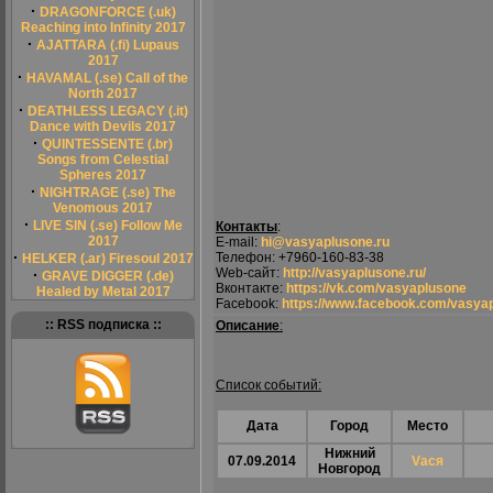
·
DRAGONFORCE (.uk)
Reaching into Infinity 2017
·
AJATTARA (.fi) Lupaus
2017
·
HAVAMAL (.se) Call of the
North 2017
·
DEATHLESS LEGACY (.it)
Dance with Devils 2017
·
QUINTESSENTE (.br)
Songs from Celestial
Spheres 2017
·
NIGHTRAGE (.se) The
Venomous 2017
·
LIVE SIN (.se) Follow Me
Контакты
:
2017
E-mail:
hi@vasyaplusone.ru
·
Телефон: +7960-160-83-38
HELKER (.ar) Firesoul 2017
Web-сайт:
http://vasyaplusone.ru/
·
GRAVE DIGGER (.de)
Вконтакте:
https://vk.com/vasyaplusone
Healed by Metal 2017
Facebook:
https://www.facebook.com/vasya
:: RSS подписка ::
Описание
:
Список событий:
Дата
Город
Место
Нижний
07.09.2014
Vася
Новгород