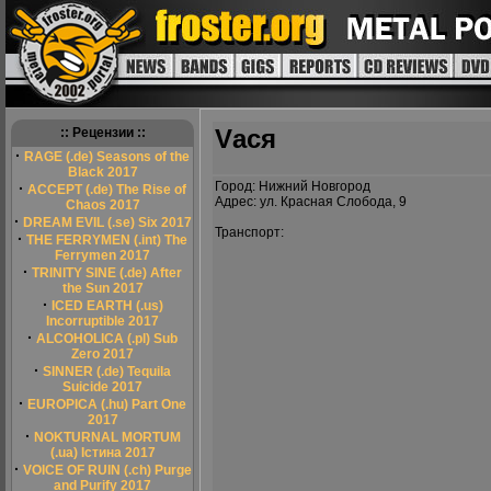
Vася
:: Рецензии ::
·
RAGE (.de) Seasons of the
Black 2017
Город: Нижний Новгород
·
ACCEPT (.de) The Rise of
Адрес: ул. Красная Слобода, 9
Chaos 2017
·
DREAM EVIL (.se) Six 2017
Транспорт:
·
THE FERRYMEN (.int) The
Ferrymen 2017
·
TRINITY SINE (.de) After
the Sun 2017
·
ICED EARTH (.us)
Incorruptible 2017
·
ALCOHOLICA (.pl) Sub
Zero 2017
·
SINNER (.de) Tequila
Suicide 2017
·
EUROPICA (.hu) Part One
2017
·
NOKTURNAL MORTUM
(.ua) Істина 2017
·
VOICE OF RUIN (.ch) Purge
and Purify 2017