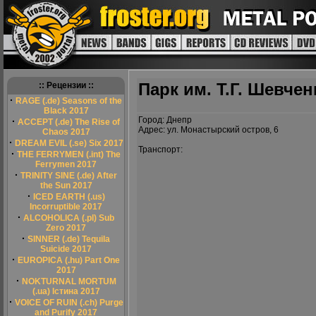
Парк им. Т.Г. Шевчен
:: Рецензии ::
·
RAGE (.de) Seasons of the
Black 2017
Город: Днепр
·
ACCEPT (.de) The Rise of
Адрес: ул. Монастырский остров, 6
Chaos 2017
·
DREAM EVIL (.se) Six 2017
Транспорт:
·
THE FERRYMEN (.int) The
Ferrymen 2017
·
TRINITY SINE (.de) After
the Sun 2017
·
ICED EARTH (.us)
Incorruptible 2017
·
ALCOHOLICA (.pl) Sub
Zero 2017
·
SINNER (.de) Tequila
Suicide 2017
·
EUROPICA (.hu) Part One
2017
·
NOKTURNAL MORTUM
(.ua) Істина 2017
·
VOICE OF RUIN (.ch) Purge
and Purify 2017