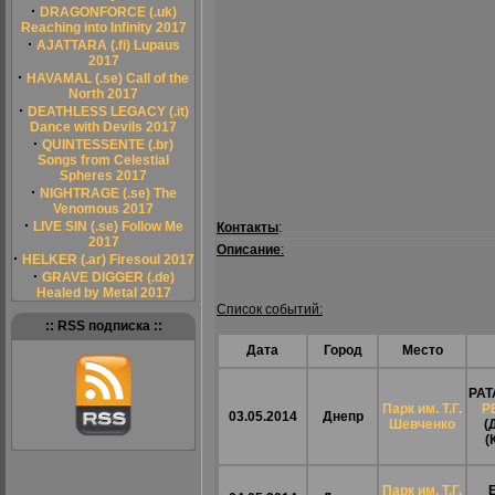
·
DRAGONFORCE (.uk)
Reaching into Infinity 2017
·
AJATTARA (.fi) Lupaus
2017
·
HAVAMAL (.se) Call of the
North 2017
·
DEATHLESS LEGACY (.it)
Dance with Devils 2017
·
QUINTESSENTE (.br)
Songs from Celestial
Spheres 2017
·
NIGHTRAGE (.se) The
Venomous 2017
·
LIVE SIN (.se) Follow Me
Контакты
:
2017
Описание
:
·
HELKER (.ar) Firesoul 2017
·
GRAVE DIGGER (.de)
Healed by Metal 2017
Список событий:
:: RSS подписка ::
Дата
Город
Место
PAT
Парк им. Т.Г.
P
03.05.2014
Днепр
Шевченко
(
(
Парк им. Т.Г.