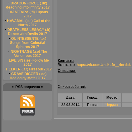
·
DRAGONFORCE (.uk)
Reaching into Infinity 2017
·
AJATTARA (.fi) Lupaus
2017
·
HAVAMAL (.se) Call of the
North 2017
·
DEATHLESS LEGACY (.it)
Dance with Devils 2017
·
QUINTESSENTE (.br)
Songs from Celestial
Spheres 2017
·
NIGHTRAGE (.se) The
Venomous 2017
·
LIVE SIN (.se) Follow Me
Контакты
:
2017
Вконтакте:
https://vk.com/antikafe__4erdak
·
HELKER (.ar) Firesoul 2017
Описание
:
·
GRAVE DIGGER (.de)
Healed by Metal 2017
Список событий:
:: RSS подписка ::
Дата
Город
Место
22.03.2014
Пенза
Чердак