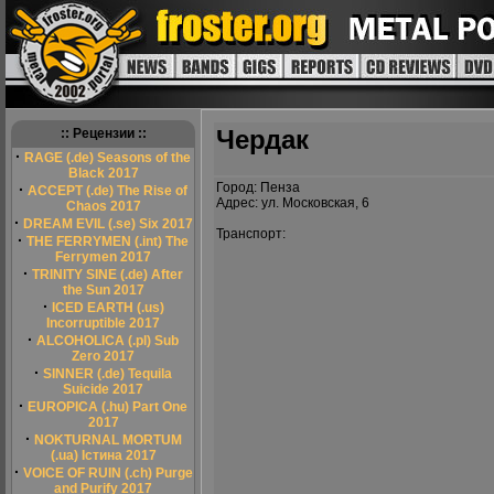
Чердак
:: Рецензии ::
·
RAGE (.de) Seasons of the
Black 2017
Город: Пенза
·
ACCEPT (.de) The Rise of
Адрес: ул. Московская, 6
Chaos 2017
·
DREAM EVIL (.se) Six 2017
Транспорт:
·
THE FERRYMEN (.int) The
Ferrymen 2017
·
TRINITY SINE (.de) After
the Sun 2017
·
ICED EARTH (.us)
Incorruptible 2017
·
ALCOHOLICA (.pl) Sub
Zero 2017
·
SINNER (.de) Tequila
Suicide 2017
·
EUROPICA (.hu) Part One
2017
·
NOKTURNAL MORTUM
(.ua) Істина 2017
·
VOICE OF RUIN (.ch) Purge
and Purify 2017