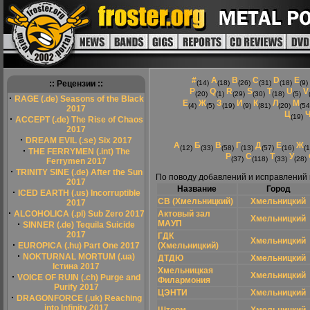
#
A
B
C
D
E
:: Рецензии ::
(14)
(18)
(26)
(31)
(18)
(9)
P
Q
R
S
T
U
V
(20)
(1)
(29)
(30)
(18)
(5)
·
RAGE (.de) Seasons of the Black
Е
Ж
З
И
К
Л
М
(4)
(5)
(19)
(9)
(81)
(20)
(54
2017
Ц
(19)
·
ACCEPT (.de) The Rise of Chaos
2017
·
DREAM EVIL (.se) Six 2017
А
Б
В
Г
Д
Е
Ж
(12)
(33)
(58)
(13)
(57)
(16)
(1
·
THE FERRYMEN (.int) The
Р
С
Т
У
(37)
(118)
(33)
(28)
Ferrymen 2017
·
TRINITY SINE (.de) After the Sun
По поводу добавлений и исправлений
2017
Название
Город
·
ICED EARTH (.us) Incorruptible
СВ (Хмельницкий)
Хмельницкий
2017
·
ALCOHOLICA (.pl) Sub Zero 2017
Актовый зал
Хмельницкий
·
МАУП
SINNER (.de) Tequila Suicide
2017
ГДК
Хмельницкий
·
EUROPICA (.hu) Part One 2017
(Хмельницкий)
·
NOKTURNAL MORTUM (.ua)
ДТДЮ
Хмельницкий
Істина 2017
Хмельницкая
Хмельницкий
·
VOICE OF RUIN (.ch) Purge and
Филармония
Purify 2017
ЦЭНТИ
Хмельницкий
·
DRAGONFORCE (.uk) Reaching
into Infinity 2017