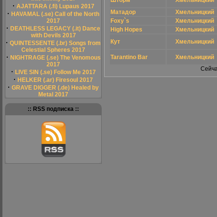
Шторм
Хмельницкий
·
AJATTARA (.fi) Lupaus 2017
Матадор
Хмельницкий
·
HAVAMAL (.se) Call of the North
2017
Foxy`s
Хмельницкий
·
DEATHLESS LEGACY (.it) Dance
High Hopes
Хмельницкий
with Devils 2017
Кут
Хмельницкий
·
QUINTESSENTE (.br) Songs from
Celestial Spheres 2017
·
Tarantino Bar
Хмельницкий
NIGHTRAGE (.se) The Venomous
2017
Сейча
·
LIVE SIN (.se) Follow Me 2017
·
HELKER (.ar) Firesoul 2017
·
GRAVE DIGGER (.de) Healed by
Metal 2017
:: RSS подписка ::