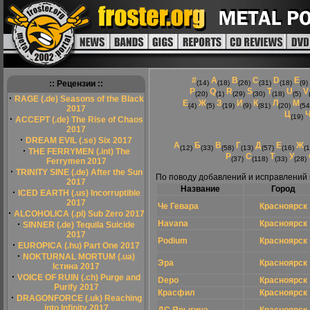
#
A
B
C
D
E
:: Рецензии ::
(14)
(18)
(26)
(31)
(18)
(9)
P
Q
R
S
T
U
V
(20)
(1)
(29)
(30)
(18)
(5)
·
RAGE (.de) Seasons of the Black
Е
Ж
З
И
К
Л
М
(4)
(5)
(19)
(9)
(81)
(20)
(54
2017
Ц
(19)
·
ACCEPT (.de) The Rise of Chaos
2017
·
DREAM EVIL (.se) Six 2017
А
Б
В
Г
Д
Е
Ж
(12)
(33)
(58)
(13)
(57)
(16)
(1
·
THE FERRYMEN (.int) The
Р
С
Т
У
(37)
(118)
(33)
(28)
Ferrymen 2017
·
TRINITY SINE (.de) After the Sun
По поводу добавлений и исправлений
2017
Название
Город
·
ICED EARTH (.us) Incorruptible
2017
Че Гевара
Красноярск
·
ALCOHOLICA (.pl) Sub Zero 2017
·
Havana
Красноярск
SINNER (.de) Tequila Suicide
2017
Podium
Красноярск
·
EUROPICA (.hu) Part One 2017
·
NOKTURNAL MORTUM (.ua)
Эра
Красноярск
Істина 2017
·
VOICE OF RUIN (.ch) Purge and
Depo
Красноярск
Purify 2017
Красфил
Красноярск
·
DRAGONFORCE (.uk) Reaching
into Infinity 2017