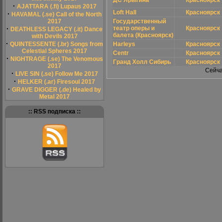
ДС Ярыгина
Красноярск
·
AJATTARA (.fi) Lupaus 2017
Loft Hall
Красноярск
·
HAVAMAL (.se) Call of the North
2017
Государственный
·
театр оперы и
Красноярск
DEATHLESS LEGACY (.it) Dance
балета (Красноярск)
with Devils 2017
·
QUINTESSENTE (.br) Songs from
Harleys
Красноярск
Celestial Spheres 2017
Centr
Красноярск
·
NIGHTRAGE (.se) The Venomous
Гранд Холл Сибирь
Красноярск
2017
Сейча
·
LIVE SIN (.se) Follow Me 2017
·
HELKER (.ar) Firesoul 2017
·
GRAVE DIGGER (.de) Healed by
Metal 2017
:: RSS подписка ::