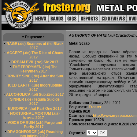
AUTHORITY OF HATE (.ru) Crackdown 
:: Рецензии ::
·
Metal Scrap
RAGE (.de) Seasons of the Black
2017
Парни из города на Волге образо
·
ACCEPT (.de) The Rise of Chaos
назад. Особых свершений за эти 
2017
замечено не было. Но, тем не мен
·
DREAM EVIL (.se) Six 2017
"Crackdown" получился весьма
·
THE FERRYMEN (.int) The
Тольяттинцы нарезают классический 
Ferrymen 2017
духе американских отцов жанр
·
TRINITY SINE (.de) After the Sun
качественный материал. Отличная
2017
спасибо выпускающему лейблу и W.
·
ICED EARTH (.us) Incorruptible
оформление. Впечатляющий ста
2017
россияне на этом не заглохнут, как "Л
·
ALCOHOLICA (.pl) Sub Zero 2017
20-ти градусный мороз.
·
SINNER (.de) Tequila Suicide
Добавлено
January 25th 2011
2017
Рецензент
Froster
·
EUROPICA (.hu) Part One 2017
Оценка
8/10
·
NOKTURNAL MORTUM (.ua)
Сайт группы:
http://www.myspace.com/
Істина 2017
Просмотров:
19826
·
VOICE OF RUIN (.ch) Purge and
Пользовательская оценка:
8.2/10
(гол
Purify 2017
·
DRAGONFORCE (.uk) Reaching
Оценить:
into Infinity 2017