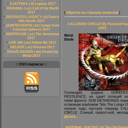
·
AJATTARA (.fi) Lupaus 2017
·
HAVAMAL (.se) Call of the North
2017
[
Обратно на страницу рецензий
]
·
DEATHLESS LEGACY (.it) Dance
with Devils 2017
CALLENISH CIRCLE My Passion/Your
·
QUINTESSENTE (.br) Songs from
2003
Celestial Spheres 2017
·
NIGHTRAGE (.se) The Venomous
Metal
2017
Blade
·
LIVE SIN (.se) Follow Me 2017
·
HELKER (.ar) Firesoul 2017
·
GRAVE DIGGER (.de) Healed by
Metal 2017
:: RSS подписка ::
Голландия, родина GOREF
PESTILENCE, не сдает позиций на
metal фронте. GOD DETHRONED пор
отличным альбомом "Into The Lungs Of 
начале года, настала очередь CA
CIRCLE. Сочный, скоростной, мелоди
Далее...
NATIONAL SUICIDE (.it) The Old Family I