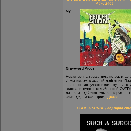
Alive 2009
My
Graveyard Prods
Новая волна трэша докатилась и до 
И мы имеем классный дебютник. Пра
знаю, то ли участникам группы в 
включали вместо колыбельной OVERK
ли они действительно торчат н
команде, а может прос...
Далее...
SUCH A SURGE (.de) Alpha 200