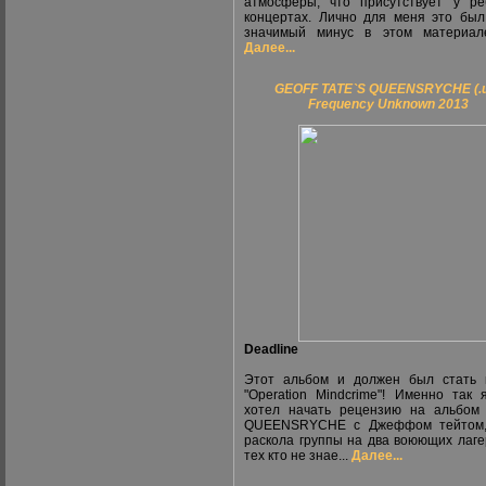
атмосферы, что присутствует у р
концертах. Лично для меня это бы
значимый минус в этом материале
Далее...
GEOFF TATE`S QUEENSRYCHE (.
Frequency Unknown 2013
Deadline
Этот альбом и должен был стать 
"Operation Mindcrime"! Именно так
хотел начать рецензию на альбом
QUEENSRYCHE с Джеффом тейтом,
раскола группы на два воюющих лаге
тех кто не знае...
Далее...