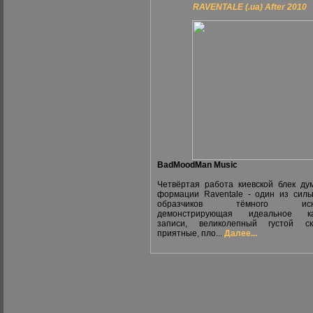
RAVENTALE (.ua) After 2010
BadMoodMan Music
Четвёртая работа киевской блек ду
формации Raventale - один из сил
образчиков тёмного искус
демонстрирующая идеальное ка
записи, великолепный густой скр
приятные, пло...
Далее...