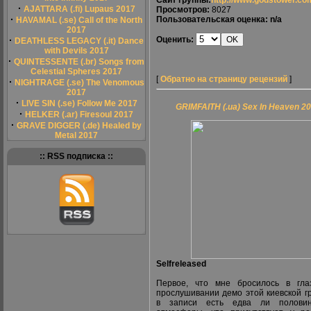
Сайт группы:
http://www.godstower.co
·
AJATTARA (.fi) Lupaus 2017
Просмотров:
8027
·
Пользовательская оценка: n/a
HAVAMAL (.se) Call of the North
2017
·
Оценить:
DEATHLESS LEGACY (.it) Dance
with Devils 2017
·
QUINTESSENTE (.br) Songs from
Celestial Spheres 2017
[
Обратно на страницу рецензий
]
·
NIGHTRAGE (.se) The Venomous
2017
·
LIVE SIN (.se) Follow Me 2017
GRIMFAITH (.ua) Sex In Heaven 2
·
HELKER (.ar) Firesoul 2017
·
GRAVE DIGGER (.de) Healed by
Metal 2017
:: RSS подписка ::
Selfreleased
Первое, что мне бросилось в гла
прослушивании демо этой киевской г
в записи есть едва ли полови