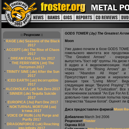
GODS TOWER (.by) The Greatest Arro
:: Рецензии ::
·
Moon
RAGE (.de) Seasons of the Black
2017
Уже давно почили в бозе GODS TOWE
·
ACCEPT (.de) The Rise of Chaos
гомельского квинтета все продолжа
2017
"The Greatest Arrows" - очеред
·
DREAM EVIL (.se) Six 2017
выпустить "бэст оф" группы. На диске
·
THE FERRYMEN (.int) The
8 аудио и 4 видеокомпозиции. На
Ferrymen 2017
стандартен: от "Rising Arrows" до "
·
TRINITY SINE (.de) After the Sun
через "Abandon All Hope" и "M
2017
Присутствует на диске и нереали
·
ICED EARTH (.us) Incorruptible
раньше трек "Living Mirror". Ви
2017
следующие вещи: "Beyond Praying","Th
·
ALCOHOLICA (.pl) Sub Zero 2017
Eye For An Eye" и "Civilization". Все
·
исключением заловой "An Eye For An E
SINNER (.de) Tequila Suicide
довольно-таки неплохая попытка пре
2017
творчества "башни богов". Оценят ли ф
·
EUROPICA (.hu) Part One 2017
·
NOKTURNAL MORTUM (.ua)
Диск предоставлен фирмой
Moon Re
Істина 2017
·
VOICE OF RUIN (.ch) Purge and
Добавлено
March 3rd 2006
Purify 2017
Рецензент
Froster
·
DRAGONFORCE (.uk) Reaching
Оценка
8/10
into Infinity 2017