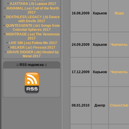
·
AJATTARA (.fi) Lupaus 2017
·
HAVAMAL (.se) Call of the North
2017
16.08.2009
Харьков
Жара
·
DEATHLESS LEGACY (.it) Dance
with Devils 2017
·
QUINTESSENTE (.br) Songs from
Celestial Spheres 2017
·
NIGHTRAGE (.se) The Venomous
2017
·
LIVE SIN (.se) Follow Me 2017
24.09.2009
Харьков
Черчилль
·
HELKER (.ar) Firesoul 2017
·
GRAVE DIGGER (.de) Healed by
Metal 2017
:: RSS подписка ::
17.12.2009
Харьков
Черчилль
08.01.2010
Днепр
ChaosClub