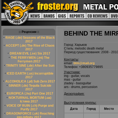
BEHIND THE MI
:: Рецензии ::
·
RAGE (.de) Seasons of the Black
2017
Город: Харьков
·
ACCEPT (.de) The Rise of Chaos
Стиль: melodic death metal
2017
Период существования: 2008 - 201
·
DREAM EVIL (.se) Six 2017
·
THE FERRYMEN (.int) The
Контакты
:
Ferrymen 2017
email:
btm@mail.org
·
TRINITY SINE (.de) After the Sun
Телефон: +380935779895
2017
Участники:
·
ICED EARTH (.us) Incorruptible
ing - guitar, vocals
2017
mas - guitar
·
ALCOHOLICA (.pl) Sub Zero 2017
zladey - bassguitar
·
SINNER (.de) Tequila Suicide
ars - drums, percussion
2017
·
EUROPICA (.hu) Part One 2017
Дискография:
·
NOKTURNAL MORTUM (.ua)
Істина 2017
Выступления группы:
·
VOICE OF RUIN (.ch) Purge and
Дата
Город
Место
Purify 2017
·
DRAGONFORCE (.uk) Reaching
into Infinity 2017