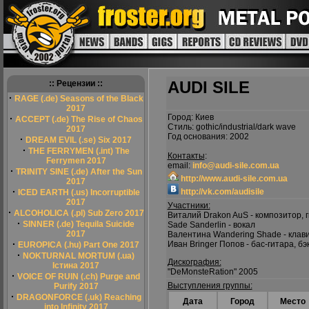
AUDI SILE
:: Рецензии ::
·
RAGE (.de) Seasons of the Black
2017
Город: Киев
·
ACCEPT (.de) The Rise of Chaos
Стиль: gothic/industrial/dark wave
2017
Год основания: 2002
·
DREAM EVIL (.se) Six 2017
·
THE FERRYMEN (.int) The
Контакты
:
Ferrymen 2017
email:
info@audi-sile.com.ua
·
TRINITY SINE (.de) After the Sun
http://www.audi-sile.com.ua
2017
·
http://vk.com/audisile
ICED EARTH (.us) Incorruptible
2017
Участники:
·
ALCOHOLICA (.pl) Sub Zero 2017
Виталий Drakon AuS - композитор, 
·
SINNER (.de) Tequila Suicide
Sade Sanderlin - вокал
2017
Валентина Wandering Shade - кла
·
Иван Bringer Попов - бас-гитара, бэ
EUROPICA (.hu) Part One 2017
·
NOKTURNAL MORTUM (.ua)
Дискография:
Істина 2017
"DeMonsteRation" 2005
·
VOICE OF RUIN (.ch) Purge and
Выступления группы:
Purify 2017
·
DRAGONFORCE (.uk) Reaching
Дата
Город
Место
into Infinity 2017