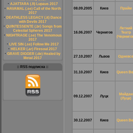
·
AJATTARA (.fi) Lupaus 2017
·
08.09.2005
Киев
Прайм
HAVAMAL (.se) Call of the North
2017
·
DEATHLESS LEGACY (.it) Dance
with Devils 2017
·
QUINTESSENTE (.br) Songs from
Летний
Celestial Spheres 2017
16.06.2007
Чернигов
Театр
·
NIGHTRAGE (.se) The Venomous
(Черниго
2017
·
LIVE SIN (.se) Follow Me 2017
·
HELKER (.ar) Firesoul 2017
·
GRAVE DIGGER (.de) Healed by
27.10.2007
Львов
Одневс
Metal 2017
:: RSS подписка ::
31.10.2007
Киев
Queen B
Майдан
09.12.2007
Луцк
(Луцк)
30.12.2007
Киев
Queen B