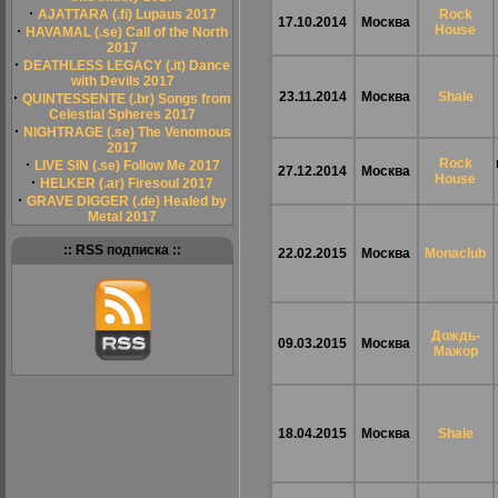
·
AJATTARA (.fi) Lupaus 2017
Rock
17.10.2014
Москва
·
House
HAVAMAL (.se) Call of the North
2017
·
DEATHLESS LEGACY (.it) Dance
with Devils 2017
·
23.11.2014
Москва
Shale
QUINTESSENTE (.br) Songs from
Celestial Spheres 2017
·
NIGHTRAGE (.se) The Venomous
2017
·
Rock
LIVE SIN (.se) Follow Me 2017
27.12.2014
Москва
House
·
HELKER (.ar) Firesoul 2017
·
GRAVE DIGGER (.de) Healed by
Metal 2017
:: RSS подписка ::
22.02.2015
Москва
Monaсlub
Дождь-
09.03.2015
Москва
Мажор
18.04.2015
Москва
Shale