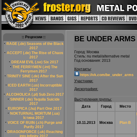
BE UNDER ARMS
:: Рецензии ::
·
RAGE (.de) Seasons of the Black
2017
Город: Москва
·
ACCEPT (.de) The Rise of Chaos
Стиль: nu metal/alternative metal
2017
Год основания: 2013
·
DREAM EVIL (.se) Six 2017
·
THE FERRYMEN (.int) The
Контакты
:
Ferrymen 2017
https://vk.com/be_under_arms
·
TRINITY SINE (.de) After the Sun
2017
Участники:
·
ICED EARTH (.us) Incorruptible
Дискография:
2017
·
ALCOHOLICA (.pl) Sub Zero 2017
·
SINNER (.de) Tequila Suicide
Выступления группы:
2017
Дата
Город
Место
·
EUROPICA (.hu) Part One 2017
·
NOKTURNAL MORTUM (.ua)
Істина 2017
·
VOICE OF RUIN (.ch) Purge and
10.11.2013
Москва
Plan B
Purify 2017
·
DRAGONFORCE (.uk) Reaching
into Infinity 2017