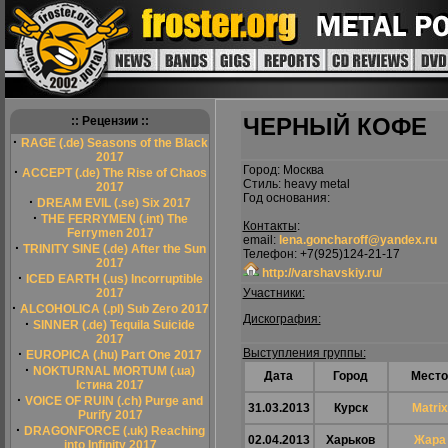
ЧЕРНЫЙ КОФЕ
:: Рецензии ::
·
RAGE (.de) Seasons of the Black
2017
Город: Москва
·
ACCEPT (.de) The Rise of Chaos
Стиль: heavy metal
2017
Год основания:
·
DREAM EVIL (.se) Six 2017
·
THE FERRYMEN (.int) The
Контакты
:
Ferrymen 2017
email:
lena.goncharoff@yandex.ru
·
TRINITY SINE (.de) After the Sun
Телефон: +7(925)124-21-17
2017
http://varshavskiy.ru/
·
ICED EARTH (.us) Incorruptible
2017
Участники:
·
ALCOHOLICA (.pl) Sub Zero 2017
Дискография:
·
SINNER (.de) Tequila Suicide
2017
·
Выступления группы:
EUROPICA (.hu) Part One 2017
·
NOKTURNAL MORTUM (.ua)
Дата
Город
Место
Істина 2017
·
VOICE OF RUIN (.ch) Purge and
31.03.2013
Курск
Matrix
Purify 2017
·
DRAGONFORCE (.uk) Reaching
02.04.2013
Харьков
Жара
into Infinity 2017