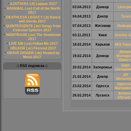
·
AJATTARA (.fi) Lupaus 2017
03.04.2013
Донецк
Liverpo
·
HAVAMAL (.se) Call of the North
2017
04.04.2013
Днепр
Тагил
·
DEATHLESS LEGACY (.it) Dance
with Devils 2017
·
07.04.2013
Житомир
Инфор
QUINTESSENTE (.br) Songs from
Celestial Spheres 2017
·
NIGHTRAGE (.se) The Venomous
03.11.2013
Киев
Docker 
2017
·
LIVE SIN (.se) Follow Me 2017
18.02.2014
Харьков
ККЗ Укра
·
HELKER (.ar) Firesoul 2017
Дворе
·
GRAVE DIGGER (.de) Healed by
19.02.2014
Донецк
Молоде
Metal 2017
"Юност
Цирк
:: RSS подписка ::
20.02.2014
Запорожье
(Запорож
ДК
21.02.2014
Днепр
Металлу
Одесск
23.02.2014
Одесса
Филармо
Колизе
26.02.2014
Луганск
(Луганс