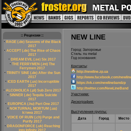
NEW LINE
:: Рецензии ::
·
RAGE (.de) Seasons of the Black
2017
Город: Запорожье
·
ACCEPT (.de) The Rise of Chaos
Стиль: nu metal
2017
Год основания:
·
DREAM EVIL (.se) Six 2017
·
THE FERRYMEN (.int) The
Контакты
:
Ferrymen 2017
http://newline.zp.ua
·
TRINITY SINE (.de) After the Sun
2017
http://www.facebook.com/newlin
·
ICED EARTH (.us) Incorruptible
https://vk.com/newlinebandzp
2017
http://twitter.com/NewLineBand
·
ALCOHOLICA (.pl) Sub Zero 2017
Участники:
·
SINNER (.de) Tequila Suicide
2017
Дискография:
·
EUROPICA (.hu) Part One 2017
·
NOKTURNAL MORTUM (.ua)
Выступления группы:
Істина 2017
·
VOICE OF RUIN (.ch) Purge and
Дата
Город
Место
Purify 2017
·
DRAGONFORCE (.uk) Reaching
into Infinity 2017