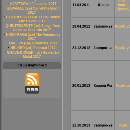
Рок-
·
AJATTARA (.fi) Lupaus 2017
11.03.2011
Днепр
Кафе
·
HAVAMAL (.se) Call of the North
(Днепр)
2017
·
DEATHLESS LEGACY (.it) Dance
with Devils 2017
·
QUINTESSENTE (.br) Songs from
18.04.2012
Запорожье
Рок-Клу
Celestial Spheres 2017
·
NIGHTRAGE (.se) The Venomous
2017
·
LIVE SIN (.se) Follow Me 2017
·
HELKER (.ar) Firesoul 2017
21.12.2012
Запорожье
Рок-Клу
·
GRAVE DIGGER (.de) Healed by
Metal 2017
:: RSS подписка ::
20.01.2013
Кривой Рог
Madisan
12.10.2013
Запорожье
ОЦМ