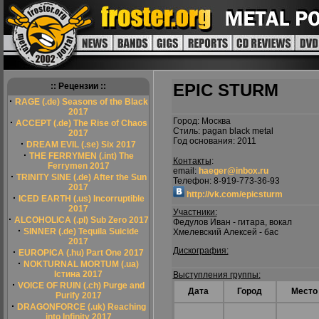
EPIC STURM
:: Рецензии ::
·
RAGE (.de) Seasons of the Black
2017
Город: Москва
·
ACCEPT (.de) The Rise of Chaos
Стиль: pagan black metal
2017
Год основания: 2011
·
DREAM EVIL (.se) Six 2017
·
THE FERRYMEN (.int) The
Контакты
:
Ferrymen 2017
email:
haeger@inbox.ru
·
TRINITY SINE (.de) After the Sun
Телефон: 8-919-773-36-93
2017
http://vk.com/epicsturm
·
ICED EARTH (.us) Incorruptible
2017
Участники:
·
ALCOHOLICA (.pl) Sub Zero 2017
Федулов Иван - гитара, вокал
·
SINNER (.de) Tequila Suicide
Хмелевский Алексей - бас
2017
Дискография:
·
EUROPICA (.hu) Part One 2017
·
NOKTURNAL MORTUM (.ua)
Істина 2017
Выступления группы:
·
VOICE OF RUIN (.ch) Purge and
Дата
Город
Место
Purify 2017
·
DRAGONFORCE (.uk) Reaching
into Infinity 2017