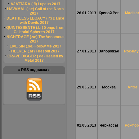
·
AJATTARA (.fi) Lupaus 2017
·
HAVAMAL (.se) Call of the North
26.01.2013
Кривой Рог
Madisa
2017
·
DEATHLESS LEGACY (.it) Dance
with Devils 2017
·
QUINTESSENTE (.br) Songs from
Celestial Spheres 2017
·
NIGHTRAGE (.se) The Venomous
2017
·
LIVE SIN (.se) Follow Me 2017
·
HELKER (.ar) Firesoul 2017
27.01.2013
Запорожье
Рок-Клу
·
GRAVE DIGGER (.de) Healed by
Metal 2017
:: RSS подписка ::
29.03.2013
Москва
Antre
01.05.2013
Черкассы
РокФор