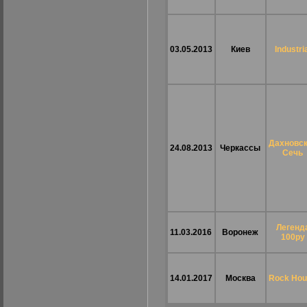
03.05.2013
Киев
Industri
Дахновс
24.08.2013
Черкассы
Cечь
Легенд
11.03.2016
Воронеж
100ру
14.01.2017
Москва
Rock Hou