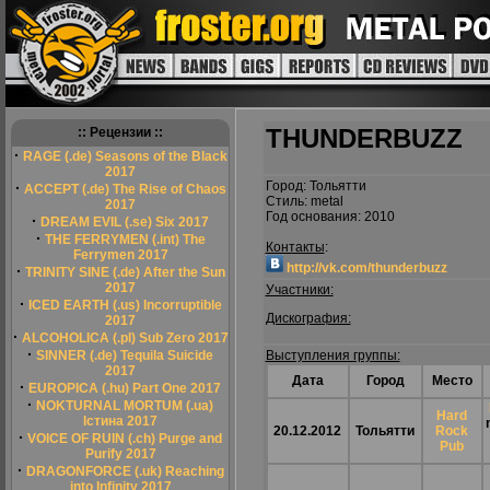
THUNDERBUZZ
:: Рецензии ::
·
RAGE (.de) Seasons of the Black
2017
Город: Тольятти
·
ACCEPT (.de) The Rise of Chaos
Стиль: metal
2017
Год основания: 2010
·
DREAM EVIL (.se) Six 2017
·
THE FERRYMEN (.int) The
Контакты
:
Ferrymen 2017
http://vk.com/thunderbuzz
·
TRINITY SINE (.de) After the Sun
2017
Участники:
·
ICED EARTH (.us) Incorruptible
Дискография:
2017
·
ALCOHOLICA (.pl) Sub Zero 2017
·
SINNER (.de) Tequila Suicide
Выступления группы:
2017
Дата
Город
Место
·
EUROPICA (.hu) Part One 2017
·
NOKTURNAL MORTUM (.ua)
Hard
Істина 2017
20.12.2012
Тольятти
Rock
·
VOICE OF RUIN (.ch) Purge and
Pub
Purify 2017
·
DRAGONFORCE (.uk) Reaching
into Infinity 2017