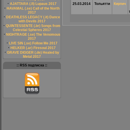
·
AJATTARA (.fi) Lupaus 2017
25.03.2014
Тольятти
Кирпич
·
HAVAMAL (.se) Call of the North
2017
·
DEATHLESS LEGACY (.it) Dance
with Devils 2017
·
QUINTESSENTE (.br) Songs from
Celestial Spheres 2017
·
NIGHTRAGE (.se) The Venomous
2017
·
LIVE SIN (.se) Follow Me 2017
·
HELKER (.ar) Firesoul 2017
·
GRAVE DIGGER (.de) Healed by
Metal 2017
:: RSS подписка ::