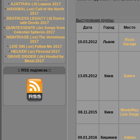
·
AJATTARA (.fi) Lupaus 2017
·
HAVAMAL (.se) Call of the North
2017
·
DEATHLESS LEGACY (.it) Dance
Выступления группы:
with Devils 2017
·
Дата
Город
Место
QUINTESSENTE (.br) Songs from
Celestial Spheres 2017
·
NIGHTRAGE (.se) The Venomous
Rock
2017
10.03.2012
Львов
Garage
·
LIVE SIN (.se) Follow Me 2017
·
HELKER (.ar) Firesoul 2017
·
GRAVE DIGGER (.de) Healed by
Metal 2017
:: RSS подписка ::
13.05.2012
Киев
Бинго
MonteRay
08.11.2015
Киев
Live Stage
09.01.2016
Кишинев
Albion