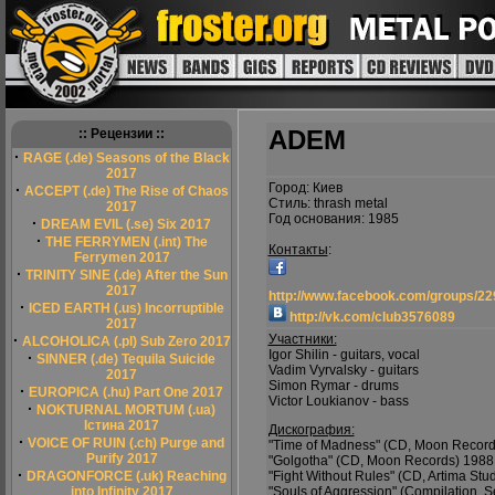
ADEM
:: Рецензии ::
·
RAGE (.de) Seasons of the Black
2017
Город: Киев
·
ACCEPT (.de) The Rise of Chaos
Стиль: thrash metal
2017
Год основания: 1985
·
DREAM EVIL (.se) Six 2017
·
THE FERRYMEN (.int) The
Контакты
:
Ferrymen 2017
·
TRINITY SINE (.de) After the Sun
2017
http://www.facebook.com/groups/2
·
ICED EARTH (.us) Incorruptible
http://vk.com/club3576089
2017
·
Участники:
ALCOHOLICA (.pl) Sub Zero 2017
Igor Shilin - guitars, vocal
·
SINNER (.de) Tequila Suicide
Vadim Vyrvalsky - guitars
2017
Simon Rymar - drums
·
EUROPICA (.hu) Part One 2017
Victor Loukianov - bass
·
NOKTURNAL MORTUM (.ua)
Істина 2017
Дискография:
·
VOICE OF RUIN (.ch) Purge and
"Time of Madness" (CD, Moon Record
Purify 2017
"Golgotha" (CD, Moon Records) 1988
·
DRAGONFORCE (.uk) Reaching
"Fight Without Rules" (CD, Artima Stu
into Infinity 2017
"Souls of Aggression" (Compilation, S