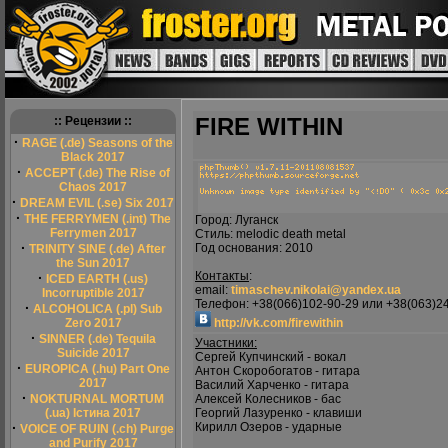
FIRE WITHIN
:: Рецензии ::
·
RAGE (.de) Seasons of the
Black 2017
·
ACCEPT (.de) The Rise of
Chaos 2017
·
DREAM EVIL (.se) Six 2017
·
THE FERRYMEN (.int) The
Город: Луганск
Ferrymen 2017
Стиль: melodic death metal
·
Год основания: 2010
TRINITY SINE (.de) After
the Sun 2017
Контакты
:
·
ICED EARTH (.us)
email:
timaschev.nikolai@yandex.ua
Incorruptible 2017
Телефон: +38(066)102-90-29 или +38(063)2
·
ALCOHOLICA (.pl) Sub
Zero 2017
http://vk.com/firewithin
·
SINNER (.de) Tequila
Участники:
Suicide 2017
Сергей Купчинский - вокал
·
EUROPICA (.hu) Part One
Антон Скоробогатов - гитара
2017
Василий Харченко - гитара
·
NOKTURNAL MORTUM
Алексей Колесников - бас
(.ua) Істина 2017
Георгий Лазуренко - клавиши
·
Кирилл Озеров - ударные
VOICE OF RUIN (.ch) Purge
and Purify 2017