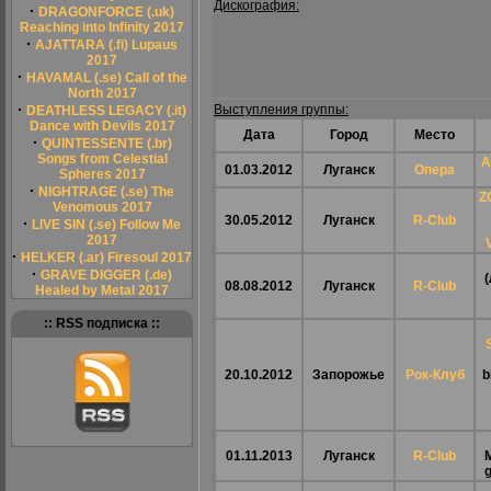
Дискография:
·
DRAGONFORCE (.uk)
Reaching into Infinity 2017
·
AJATTARA (.fi) Lupaus
2017
·
HAVAMAL (.se) Call of the
North 2017
·
Выступления группы:
DEATHLESS LEGACY (.it)
Dance with Devils 2017
Дата
Город
Место
·
QUINTESSENTE (.br)
Songs from Celestial
A
01.03.2012
Луганск
Опера
Spheres 2017
·
NIGHTRAGE (.se) The
Z
Venomous 2017
30.05.2012
Луганск
R-Club
·
LIVE SIN (.se) Follow Me
2017
·
HELKER (.ar) Firesoul 2017
·
GRAVE DIGGER (.de)
(
08.08.2012
Луганск
R-Club
Healed by Metal 2017
:: RSS подписка ::
20.10.2012
Запорожье
Рок-Клуб
b
01.11.2013
Луганск
R-Club
g