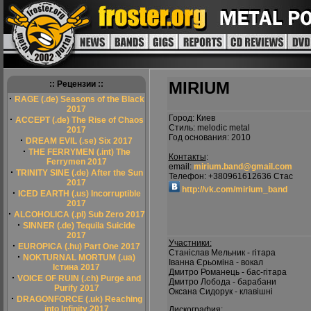
MIRIUM
:: Рецензии ::
·
RAGE (.de) Seasons of the Black
2017
Город: Киев
·
ACCEPT (.de) The Rise of Chaos
Стиль: melodic metal
2017
Год основания: 2010
·
DREAM EVIL (.se) Six 2017
·
THE FERRYMEN (.int) The
Контакты
:
Ferrymen 2017
email:
mirium.band@gmail.com
·
TRINITY SINE (.de) After the Sun
Телефон: +380961612636 Стас
2017
http://vk.com/mirium_band
·
ICED EARTH (.us) Incorruptible
2017
·
ALCOHOLICA (.pl) Sub Zero 2017
·
SINNER (.de) Tequila Suicide
2017
Участники:
·
EUROPICA (.hu) Part One 2017
Станіслав Мельник - гітара
·
NOKTURNAL MORTUM (.ua)
Іванна Єрьоміна - вокал
Істина 2017
Дмитро Романець - бас-гітара
·
VOICE OF RUIN (.ch) Purge and
Дмитро Лобода - барабани
Purify 2017
Оксана Сидорук - клавішні
·
DRAGONFORCE (.uk) Reaching
into Infinity 2017
Дискография: