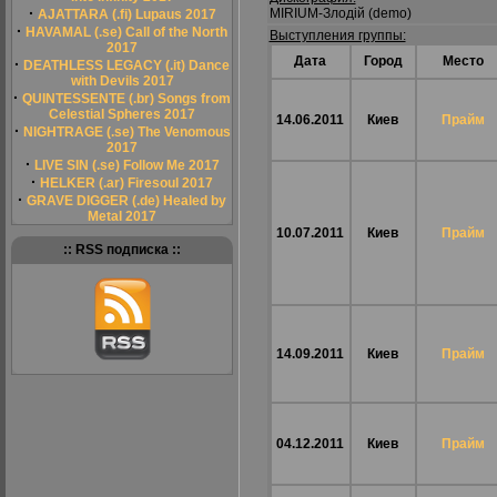
·
MIRIUM-Злодій (demo)
AJATTARA (.fi) Lupaus 2017
·
HAVAMAL (.se) Call of the North
Выступления группы:
2017
Дата
Город
Место
·
DEATHLESS LEGACY (.it) Dance
with Devils 2017
·
QUINTESSENTE (.br) Songs from
Celestial Spheres 2017
14.06.2011
Киев
Прайм
·
NIGHTRAGE (.se) The Venomous
2017
·
LIVE SIN (.se) Follow Me 2017
·
HELKER (.ar) Firesoul 2017
·
GRAVE DIGGER (.de) Healed by
Metal 2017
10.07.2011
Киев
Прайм
:: RSS подписка ::
14.09.2011
Киев
Прайм
04.12.2011
Киев
Прайм