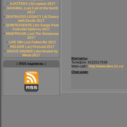
·
AJATTARA (.fi) Lupaus 2017
·
HAVAMAL (.se) Call of the North
2017
·
DEATHLESS LEGACY (.it) Dance
with Devils 2017
·
QUINTESSENTE (.br) Songs from
Celestial Spheres 2017
·
NIGHTRAGE (.se) The Venomous
2017
·
LIVE SIN (.se) Follow Me 2017
·
HELKER (.ar) Firesoul 2017
·
GRAVE DIGGER (.de) Healed by
Metal 2017
Контакты
:
Телефон: 4232517838
:: RSS подписка ::
Web-сайт:
http://www.dkm.h1.ru/
Описание
: