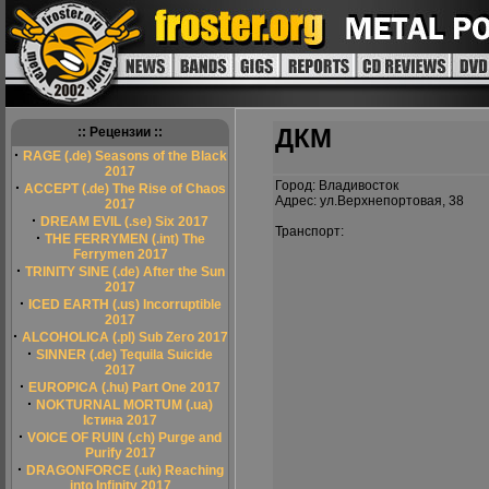
ДКМ
:: Рецензии ::
·
RAGE (.de) Seasons of the Black
2017
Город: Владивосток
·
ACCEPT (.de) The Rise of Chaos
Адрес: ул.Верхнепортовая, 38
2017
·
DREAM EVIL (.se) Six 2017
Транспорт:
·
THE FERRYMEN (.int) The
Ferrymen 2017
·
TRINITY SINE (.de) After the Sun
2017
·
ICED EARTH (.us) Incorruptible
2017
·
ALCOHOLICA (.pl) Sub Zero 2017
·
SINNER (.de) Tequila Suicide
2017
·
EUROPICA (.hu) Part One 2017
·
NOKTURNAL MORTUM (.ua)
Істина 2017
·
VOICE OF RUIN (.ch) Purge and
Purify 2017
·
DRAGONFORCE (.uk) Reaching
into Infinity 2017