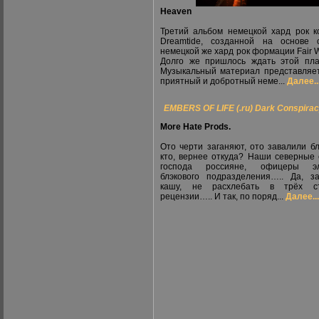
Heaven
Третий альбом немецкой хард рок 
Dreamtide, созданной на основе 
немецкой же хард рок формации Fair W
Долго же пришлось ждать этой пла
Музыкальный материал представляе
приятный и добротный неме...
Далее..
EMBERS OF LIFE (.ru) Dark Conspira
More Hate Prods.
Ото черти заганяют, ото завалили бл
кто, вернее откуда? Наши северные 
господа россияне, офицеры эл
блэкового подразделения….. Да, з
кашу, не расхлебать в трёх ст
рецензии….. И так, по поряд...
Далее...