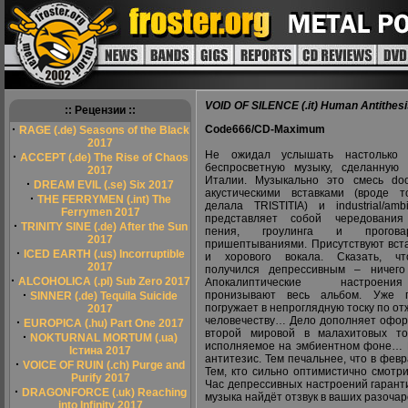
VOID OF SILENCE (.it) Human Antithes
:: Рецензии ::
·
Code666/СD-Maximum
RAGE (.de) Seasons of the Black
2017
Не ожидал услышать настолько
·
ACCEPT (.de) The Rise of Chaos
беспросветную музыку, сделанную
2017
Италии. Музыкально это смесь do
·
DREAM EVIL (.se) Six 2017
акустическими вставками (вроде т
·
THE FERRYMEN (.int) The
делала TRISTITIA) и industrial/amb
Ferrymen 2017
представляет собой чередования
·
TRINITY SINE (.de) After the Sun
пения, гроулинга и прогова
2017
пришептываниями. Присутствуют вста
·
ICED EARTH (.us) Incorruptible
и хорового вокала. Сказать, чт
2017
получился депрессивным – ничего
·
ALCOHOLICA (.pl) Sub Zero 2017
Апокалиптические настроен
·
пронизывают весь альбом. Уже 
SINNER (.de) Tequila Suicide
погружает в непроглядную тоску по о
2017
человечеству… Дело дополняет офо
·
EUROPICA (.hu) Part One 2017
второй мировой в малахитовых то
·
NOKTURNAL MORTUM (.ua)
исполняемое на эмбиентном фоне… 
Істина 2017
антитезис. Тем печальнее, что в февр
·
VOICE OF RUIN (.ch) Purge and
Тем, кто сильно оптимистично смотр
Purify 2017
Час депрессивных настроений гарант
·
DRAGONFORCE (.uk) Reaching
музыка найдёт отзвук в ваших разоч
into Infinity 2017