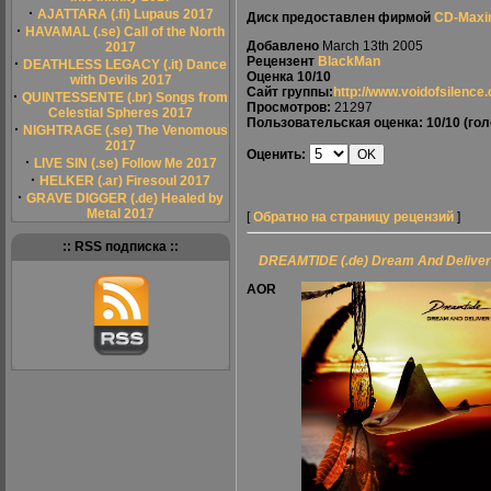
·
AJATTARA (.fi) Lupaus 2017
Диск предоставлен фирмой
СD-Маx
·
HAVAMAL (.se) Call of the North
Добавлено
March 13th 2005
2017
Рецензент
BlackMan
·
DEATHLESS LEGACY (.it) Dance
Оценка
10/10
with Devils 2017
Сайт группы:
http://www.voidofsilence
·
QUINTESSENTE (.br) Songs from
Просмотров:
21297
Celestial Spheres 2017
Пользовательская оценка:
10/10
(гол
·
NIGHTRAGE (.se) The Venomous
2017
Оценить:
·
LIVE SIN (.se) Follow Me 2017
·
HELKER (.ar) Firesoul 2017
·
GRAVE DIGGER (.de) Healed by
Metal 2017
[
Обратно на страницу рецензий
]
:: RSS подписка ::
DREAMTIDE (.de) Dream And Deliver
AOR