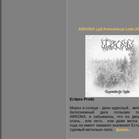
ARKONA (.pl) Konstelacja Lodu 2
Eclipse Prods
Мороз и солнце - день чудесный... вк
белоснежный диск польских па
ARKONA, и забываешь, что на дво
осень... или лето... или даже весна
года не имеет никакого значения! Есть
суровый метельно-запо...
Далее...