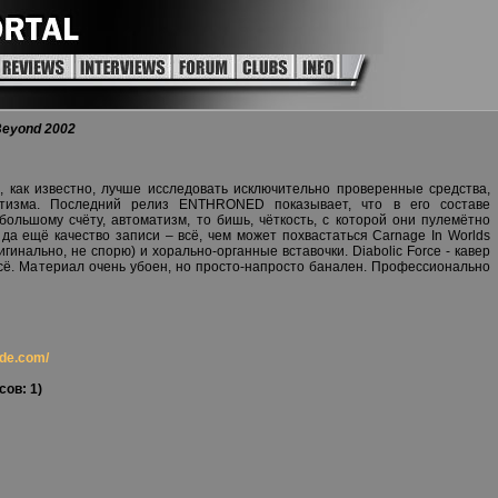
Beyond 2002
ю, как известно, лучше исследовать исключительно проверенные средства,
тизма. Последний релиз ENTHRONED показывает, что в его составе
ольшому счёту, автоматизм, то бишь, чёткость, с которой они пулемётно
да ещё качество записи – всё, чем может похвастаться Carnage In Worlds
игинально, не спорю) и хорально-органные вставочки. Diabolic Force - кавер
сё. Материал очень убоен, но просто-напросто банален. Профессионально
rde.com/
сов: 1)