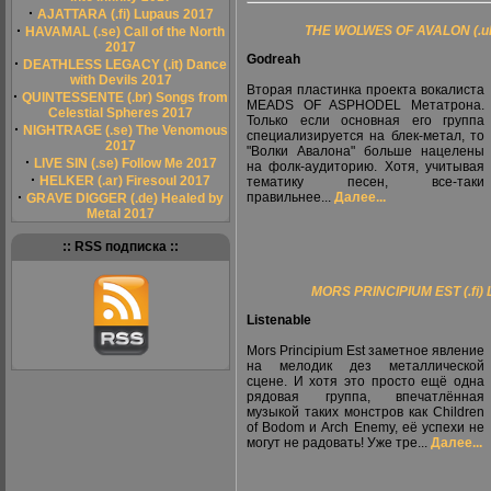
·
AJATTARA (.fi) Lupaus 2017
·
THE WOLWES OF AVALON (.uk)
HAVAMAL (.se) Call of the North
2017
Godreah
·
DEATHLESS LEGACY (.it) Dance
with Devils 2017
Вторая пластинка проекта вокалиста
·
QUINTESSENTE (.br) Songs from
MEADS OF ASPHODEL Метатрона.
Celestial Spheres 2017
Только если основная его группа
·
NIGHTRAGE (.se) The Venomous
специализируется на блек-метал, то
2017
"Волки Авалона" больше нацелены
·
LIVE SIN (.se) Follow Me 2017
на фолк-аудиторию. Хотя, учитывая
·
HELKER (.ar) Firesoul 2017
тематику песен, все-таки
·
правильнее...
Далее...
GRAVE DIGGER (.de) Healed by
Metal 2017
:: RSS подписка ::
MORS PRINCIPIUM EST (.fi) L
Listenable
Mors Principium Est заметное явление
на мелодик дез металлической
сцене. И хотя это просто ещё одна
рядовая группа, впечатлённая
музыкой таких монстров как Children
of Bodom и Arch Enemy, её успехи не
могут не радовать! Уже тре...
Далее...