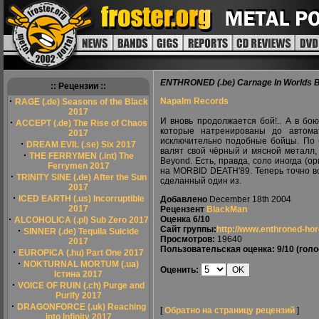
ENTHRONED (.be) Carnage In Worlds 
:: Рецензии ::
·
Napalm Records
RAGE (.de) Seasons of the Black
2017
И вновь продолжается бой!.. А в бо
·
ACCEPT (.de) The Rise of Chaos
которые натренированы до автома
2017
исключительно подобные бойцы. По б
·
DREAM EVIL (.se) Six 2017
валят свой чёрный и мясной металл, 
·
THE FERRYMEN (.int) The
Beyond. Есть, правда, соло иногда (ор
Ferrymen 2017
на MORBID DEATH'89. Теперь точно в
·
TRINITY SINE (.de) After the Sun
сделанный один из.
2017
·
ICED EARTH (.us) Incorruptible
Добавлено
December 18th 2004
2017
Рецензент
BlackMan
·
Оценка
6/10
ALCOHOLICA (.pl) Sub Zero 2017
Сайт группы:
http://www.enthroned-ho
·
SINNER (.de) Tequila Suicide
Просмотров:
19640
2017
Пользовательская оценка:
9/10
(голо
·
EUROPICA (.hu) Part One 2017
·
NOKTURNAL MORTUM (.ua)
Оценить:
Істина 2017
·
VOICE OF RUIN (.ch) Purge and
Purify 2017
·
DRAGONFORCE (.uk) Reaching
[
Обратно на страницу рецензий
]
into Infinity 2017