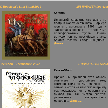
 Boudicca's Last Stand 2014
MISTWEAVER (.es) Noc
Satanth
Испанский коллектив уже давно на
плаву в морях death metal. Карьера
группы стартовала в 1997 году и
"Nocturnal Bloodshed" - это уже 5-ый
полноформатник группы. Причем
выпущен он на российском значке
Satanth Records. В виде 100 дигип...
Далее...
iberation = Termination 2007
STIGMATA (.ru) Бол
Капкан/Moon
Прочие бы признали этот альбом
отличным и достойным тому
времени, когда он был записан. Но
сейчас, смотря на него сквозь призму
тех нескольких лет с момента его
выхода (как же быстро все-таки
развивается альтернативно-
металлич...
Далее...