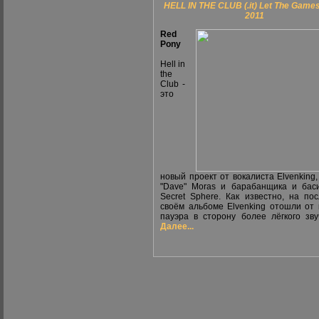
HELL IN THE CLUB (.it) Let The Game
2011
Red
Pony
Hell in
the
Club -
это
новый проект от вокалиста Elvenking,
"Dave" Moras и барабанщика и бас
Secret Sphere. Как известно, на по
своём альбоме Elvenking отошли от
пауэра в сторону более лёгкого звуч
Далее...