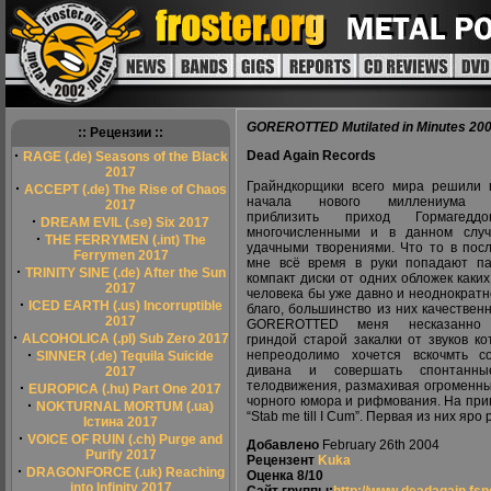
GOREROTTED Mutilated in Minutes 20
:: Рецензии ::
·
Dead Again Records
RAGE (.de) Seasons of the Black
2017
Грайндкорщики всего мира решили 
·
ACCEPT (.de) The Rise of Chaos
начала нового миллениума м
2017
приблизить приход Гормагедд
·
DREAM EVIL (.se) Six 2017
многочисленными и в данном случ
·
THE FERRYMEN (.int) The
удачными творениями. Что то в пос
Ferrymen 2017
мне всё время в руки попадают па
·
TRINITY SINE (.de) After the Sun
компакт диски от одних обложек каки
2017
человека бы уже давно и неоднократн
·
ICED EARTH (.us) Incorruptible
благо, большинство из них качествен
2017
GOREROTTED меня несказанно 
·
ALCOHOLICA (.pl) Sub Zero 2017
гриндой старой закалки от звуков к
·
непреодолимо хочется вскочмть с
SINNER (.de) Tequila Suicide
дивана и совершать спонтанн
2017
телодвижения, размахивая огроменны
·
EUROPICA (.hu) Part One 2017
чорного юмора и рифмования. На пример
·
NOKTURNAL MORTUM (.ua)
“Stab me till I Cum”. Первая из них яр
Істина 2017
·
VOICE OF RUIN (.ch) Purge and
Добавлено
February 26th 2004
Purify 2017
Рецензент
Kuka
·
DRAGONFORCE (.uk) Reaching
Оценка
8/10
into Infinity 2017