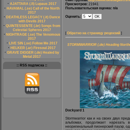
Сайт группы:
http://www.deadagain.fsn
·
AJATTARA (.fi) Lupaus 2017
Просмотров:
21941
·
Пользовательская оценка: n/a
HAVAMAL (.se) Call of the North
2017
·
Оценить:
DEATHLESS LEGACY (.it) Dance
with Devils 2017
·
QUINTESSENTE (.br) Songs from
Celestial Spheres 2017
[
Обратно на страницу рецензий
]
·
NIGHTRAGE (.se) The Venomous
2017
·
LIVE SIN (.se) Follow Me 2017
STORMWARRIOR (.de) Heading North
·
HELKER (.ar) Firesoul 2017
·
GRAVE DIGGER (.de) Healed by
Metal 2017
:: RSS подписка ::
Dockyard 1
Stormwarrior как и на своих двух пре
альбомах, продолжает нарезать в
неоригинальный пионерский пауэр, од