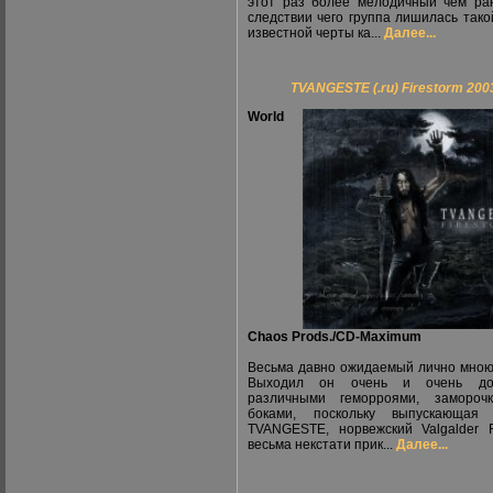
этот раз более мелодичный чем ра
следствии чего группа лишилась тако
известной черты ка...
Далее...
TVANGESTE (.ru) Firestorm 200
World
Chaos Prods./CD-Maximum
Весьма давно ожидаемый лично мною
Выходил он очень и очень до
различными геморроями, замороч
боками, поскольку выпускающая
TVANGESTE, норвежский Valgalder 
весьма некстати прик...
Далее...