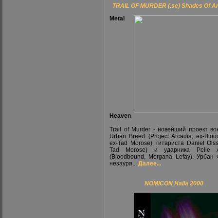
TRAIL OF MURDER (.se) Shades Of Ar
Metal
Heaven
Trail of Murder - новейший проект во
Urban Breed (Project Arcadia, ex-Bloo
ex-Tad Morose), гитариста Daniel Olss
Tad Morose) и ударника Pelle Åk
(Bloodbound, Morgana Lefay). Урбан 
незауря...
Далее...
NOMICON Halla 2000