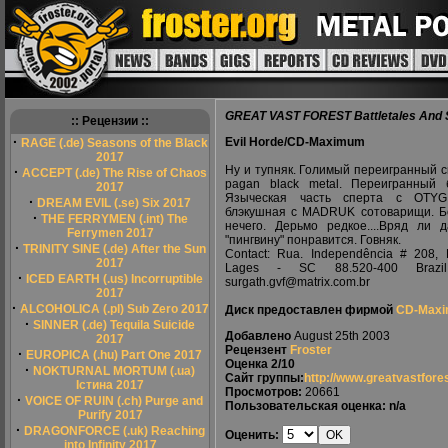
GREAT VAST FOREST Battletales And S
:: Рецензии ::
·
Evil Horde/CD-Maximum
RAGE (.de) Seasons of the Black
2017
Ну и тупняк. Голимый переигранный 
·
ACCEPT (.de) The Rise of Chaos
pagan black metal. Переигранный 
2017
Языческая часть сперта с OTY
·
DREAM EVIL (.se) Six 2017
блэкушная с MADRUK cотоварищи. Б
·
THE FERRYMEN (.int) The
нечего. Дерьмо редкое....Вряд ли 
Ferrymen 2017
"пингвину" понравится. Говняк.
·
TRINITY SINE (.de) After the Sun
Contact: Rua. Independência # 208, B
2017
Lages - SC 88.520-400 Brazil
·
ICED EARTH (.us) Incorruptible
surgath.gvf@matrix.com.br
2017
·
ALCOHOLICA (.pl) Sub Zero 2017
Диск предоставлен фирмой
CD-Max
·
SINNER (.de) Tequila Suicide
Добавлено
August 25th 2003
2017
Рецензент
Froster
·
EUROPICA (.hu) Part One 2017
Оценка
2/10
·
NOKTURNAL MORTUM (.ua)
Сайт группы:
http://www.greatvastfores
Істина 2017
Просмотров:
20661
·
VOICE OF RUIN (.ch) Purge and
Пользовательская оценка: n/a
Purify 2017
·
DRAGONFORCE (.uk) Reaching
Оценить:
into Infinity 2017