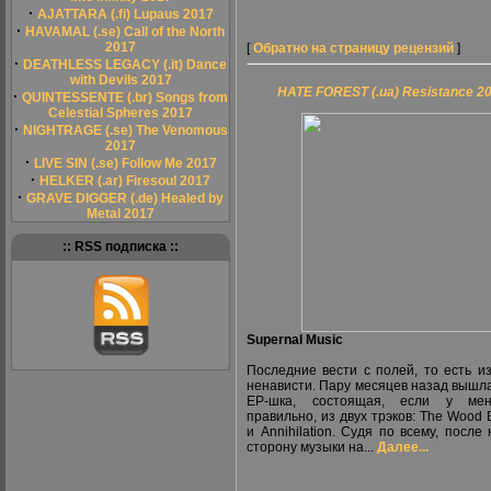
·
AJATTARA (.fi) Lupaus 2017
·
HAVAMAL (.se) Call of the North
2017
[
Обратно на страницу рецензий
]
·
DEATHLESS LEGACY (.it) Dance
with Devils 2017
HATE FOREST (.ua) Resistance 2
·
QUINTESSENTE (.br) Songs from
Celestial Spheres 2017
·
NIGHTRAGE (.se) The Venomous
2017
·
LIVE SIN (.se) Follow Me 2017
·
HELKER (.ar) Firesoul 2017
·
GRAVE DIGGER (.de) Healed by
Metal 2017
:: RSS подписка ::
Supernal Music
Последние вести с полей, то есть из
ненависти. Пару месяцев назад вышла
ЕР-шка, состоящая, если у ме
правильно, из двух трэков: The Wood B
и Annihilation. Судя по всему, после 
сторону музыки на...
Далее...