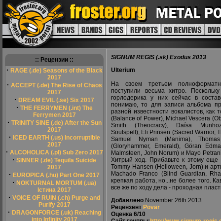
SIGNUM REGIS (.sk) Exodus 2013
:: Рецензии ::
·
Ulterium
RAGE (.de) Seasons of the Black
2017
На своем третьем полноформатн
·
ACCEPT (.de) The Rise of Chaos
поступили весьма хитро. Поскольку
2017
горлодерика у них сейчас в состав
·
DREAM EVIL (.se) Six 2017
понимаю, то для записи альбома пр
·
THE FERRYMEN (.int) The
разной известности вокалистов, как т
Ferrymen 2017
(Balance of Power), Michael Vescera (Ob
·
TRINITY SINE (.de) After the Sun
Smith (Theocracy), Daísa Munhoz
2017
Soulspell), Eli Prinsen (Sacred Warrior, T
·
ICED EARTH (.us) Incorruptible
Samuel Nyman (Manima), Thomas
2017
(Gloryhammer, Emerald), Göran Edma
·
ALCOHOLICA (.pl) Sub Zero 2017
Malmsteen, John Norum) и Mayo Petrani
·
Хитрый ход. Прибавьте к этому еще 
SINNER (.de) Tequila Suicide
Tommy Hansen (Helloween, Jorn) и артв
2017
Machado Franco (Blind Guardian, Rh
·
EUROPICA (.hu) Part One 2017
крепкая работа, но...не более того. К
·
NOKTURNAL MORTUM (.ua)
все же по ходу дела - проходная пласт
Істина 2017
·
VOICE OF RUIN (.ch) Purge and
Добавлено
November 26th 2013
Purify 2017
Рецензент
Povar
·
DRAGONFORCE (.uk) Reaching
Оценка
6/10
into Infinity 2017