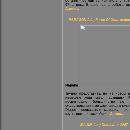
останні – це живі записи виступу гурт
97-го року. Власне, дана робота явл
Далее...
PARAGON (.de) Force Of Destruction
Napalm
Трудно представить, но на новом 
немецкие хеви спид пауэрщики Pa
посвятившие большинство лет 
существования игре хеви спида в русл
Digger, представили материал си
круче, нежели сами Моги...
Далее...
W.A.S.P. (.us) Dominator 2007