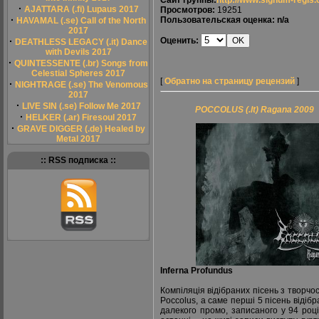
Сайт группы:
http://www.signum-regis
·
AJATTARA (.fi) Lupaus 2017
Просмотров:
19251
·
Пользовательская оценка: n/a
HAVAMAL (.se) Call of the North
2017
·
Оценить:
DEATHLESS LEGACY (.it) Dance
with Devils 2017
·
QUINTESSENTE (.br) Songs from
Celestial Spheres 2017
[
Обратно на страницу рецензий
]
·
NIGHTRAGE (.se) The Venomous
2017
·
LIVE SIN (.se) Follow Me 2017
POCCOLUS (.lt) Ragana 2009
·
HELKER (.ar) Firesoul 2017
·
GRAVE DIGGER (.de) Healed by
Metal 2017
:: RSS подписка ::
Inferna Profundus
Компіляція відібраних пісень з творчос
Poccolus, а саме перші 5 пісень відібр
далекого промо, записаного у 94 році,