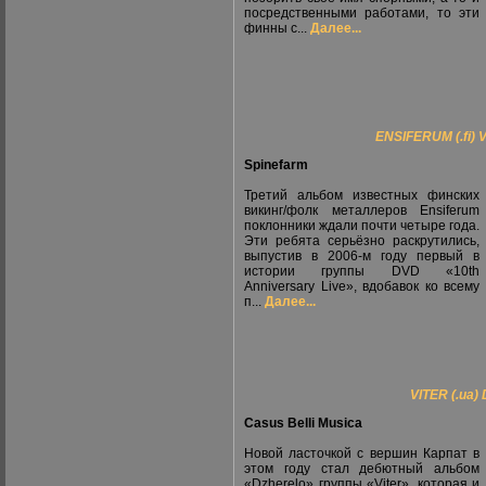
посредственными работами, то эти
финны с...
Далее...
ENSIFERUM (.fi) 
Spinefarm
Третий альбом известных финских
викинг/фолк металлеров Ensiferum
поклонники ждали почти четыре года.
Эти ребята серьёзно раскрутились,
выпустив в 2006-м году первый в
истории группы DVD «10th
Anniversary Live», вдобавок ко всему
п...
Далее...
VITER (.ua)
Casus Belli Musica
Новой ласточкой с вершин Карпат в
этом году стал дебютный альбом
«Dzherelo» группы «Viter», которая и