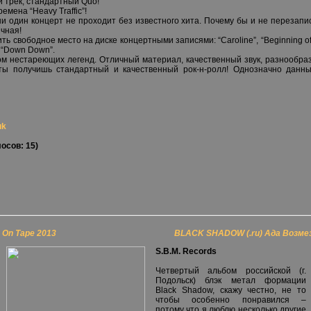
й трек, стандартный Quo!
емена “Heavy Traffic”!
о ни один концерт не проходит без известного хита. Почему бы и не перезапис
чная!
 свободное место на диске концертными записями: “Caroline”, “Beginning of the
, “Down Down”.
м нестареющих легенд. Отличный материал, качественный звук, разнообраз
 ты получишь стандартный и качественный рок-н-ролл! Однозначно данн
uk
осов: 15)
rs On Tape 2013
BLACK SHADOW (.ru) Ада Возме
S.B.M. Records
Четвертый альбом российской (г.
Подольск) блэк метал формации
Black Shadow, скажу честно, не то
чтобы особенно понравился –
потому что я люблю несколько другие