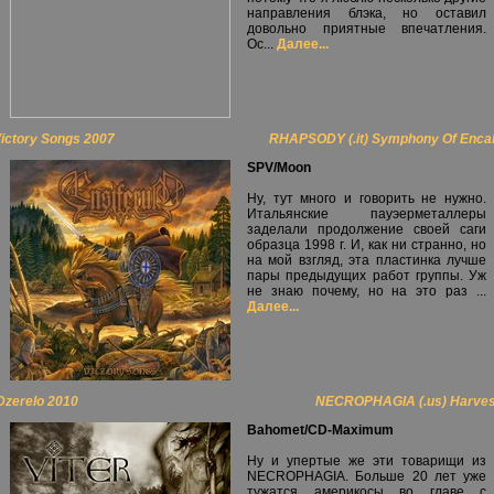
направления блэка, но оставил
довольно приятные впечатления.
Ос...
Далее...
Victory Songs 2007
RHAPSODY (.it) Symphony Of Encaht
SPV/Moon
Ну, тут много и говорить не нужно.
Итальянские пауэерметаллеры
заделали продолжение своей саги
образца 1998 г. И, как ни странно, но
на мой взгляд, эта пластинка лучше
пары предыдущих работ группы. Уж
не знаю почему, но на это раз ...
Далее...
 Dzerelo 2010
NECROPHAGIA (.us) Harvest 
Bahomet/CD-Maximum
Ну и упертые же эти товарищи из
NECROPHAGIA. Больше 20 лет уже
тужатся америкосы во главе с