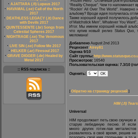
“Frozen Hero”. Отличный рок-н-рольны
·
AJATTARA (.fi) Lupaus 2017
“Reality Cheque”. Чем то напоминает вр
·
HAVAMAL (.se) Call of the North
“Rockin’ All Over The World”. Наверн
2017
альбому? Вроде идея получилась отли
·
Также хорошей идеей получилось добить
DEATHLESS LEGACY (.it) Dance
of Matchstick Men”, Whatever You Want”
with Devils 2017
Итог. Мы имеем хороший новый альбо
·
QUINTESSENTE (.br) Songs from
что купив новый релиз Status Quo,
Celestial Spheres 2017
меломана!
·
NIGHTRAGE (.se) The Venomous
2017
Добавлено
August 2nd 2013
·
LIVE SIN (.se) Follow Me 2017
Рецензент
Airey81
·
HELKER (.ar) Firesoul 2017
Оценка
9/10
·
GRAVE DIGGER (.de) Healed by
Сайт группы:
http://www.statusquo.co.
Metal 2017
Просмотров:
16540
Пользовательская оценка:
7.3/10
(гол
:: RSS подписка ::
Оценить:
[
Обратно на страницу рецензий
]
HIM (.fi) Tea
Universal
HIM продолжает петь свою скучную и
старую лебединую песню. И если
много других готик-лав металистов
развалилось в своё время, решив не
позорить своё имя спорными, а то и