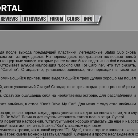
года после выхода предыдущей пластинки, легендарные Status Quo снова
состоит из двух дисков. На первом диске представлен полностью новый
и концертные записи, которые ранее можно было видеть и на dvd и слышать
ткрывает альбом композиция “Looking Out For Caroline”. Что тут сказать,
“Caroline”. Стандартно, узнаваемо, живенько, что переходит в такой же
запоминающийся припев, явно выделяющийся трек! Думаю хорошо бы пошел
й, легко узнаваемый Статус! Стандартные три аккорда, рок-н-рольный ритм.
т.
ады. Сразу же ощущаешь себя на необитаемом острове. Для расслабления и
 хит альбома, в стиле “Don’t Drive My Car”. Для меня c ходу стал любимым
о говоря, после первых секунд прослушивания создается впечатление, что сл
o Be Wild”. Типично для группы исполнять такого плана вещи. Супер!
 для поднятия настроения, “Статусы” умеют хорошо отдыхать. Да еще и на ост
щей тематики, типичный стиль “Кво” с веселым припевом.
ческих треков, как в новой версии “Fiji Style”, так и старые и концертные зап
ойный трек, смело можно назвать балладой. Слушаем и просто наслаждаемся 