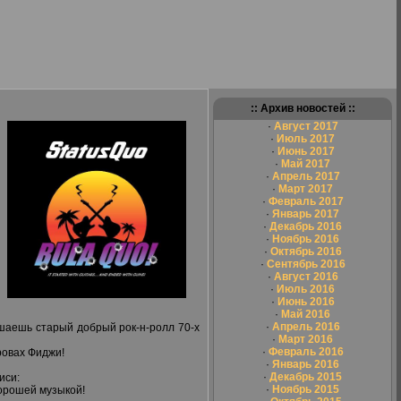
:: Архив новостей ::
·
Август 2017
·
Июль 2017
·
Июнь 2017
·
Май 2017
·
Апрель 2017
·
Март 2017
·
Февраль 2017
·
Январь 2017
·
Декабрь 2016
·
Ноябрь 2016
·
Октябрь 2016
·
Сентябрь 2016
·
Август 2016
·
Июль 2016
·
Июнь 2016
·
Май 2016
·
Апрель 2016
ушаешь старый добрый рок-н-ролл 70-х
·
Март 2016
·
Февраль 2016
ровах Фиджи!
·
Январь 2016
·
Декабрь 2015
иси:
·
Ноябрь 2015
хорошей музыкой!