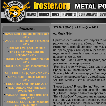
STATUS QUO (.uk) Bula Quo 2013
:: Рецензии ::
·
earMusic/Edel
RAGE (.de) Seasons of the Black
2017
Приятно осознавать, что спустя 2 
·
ACCEPT (.de) The Rise of Chaos
радуют нас новым альбомом. Релиз 
2017
материал, а второй содержит бонусы 
·
DREAM EVIL (.se) Six 2017
на предыдущих концертных релизах. О
·
THE FERRYMEN (.int) The
отдаленный ремейк известного хита 
Ferrymen 2017
настрой с “Go Go Go”.
·
TRINITY SINE (.de) After the Sun
“Run and Hide”. Настоящий драйв, 
2017
для концертной программы.
·
ICED EARTH (.us) Incorruptible
“Running Inside My Head”. Стандартны
2017
Вроде бы как ничего нового, но цепляе
·
ALCOHOLICA (.pl) Sub Zero 2017
“Mystery Island”. Что-то вроде балл
·
сбавления ритма пойдет в самый раз.
SINNER (.de) Tequila Suicide
“All That Money”. Вот он самый яркий
2017
треком!
·
EUROPICA (.hu) Part One 2017
“Never Leave A Friend Behind” Честн
·
NOKTURNAL MORTUM (.ua)
годов отдаленно напоминающий “Born T
Істина 2017
“Fiji Time”. Наверно записано просто
·
VOICE OF RUIN (.ch) Purge and
“Bula Bula Quo” Продолжение предыду
Purify 2017
На втором диске представлены 10 класси
·
DRAGONFORCE (.uk) Reaching
“Living On an Island”. Отличный спок
into Infinity 2017