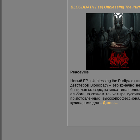
BLOODBATH (.se) Unblessing The Puri
Peaceville
Новый ЕР «Unblessing the Purity» от ш
детстеров Bloodbath – это конечно не
бы целая сковородка мяса типа полн
альбом, но скажем так четыре кусочка
приготовленных высокопрофессион
кулинарами для...
Далее...