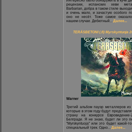
Интересно было обнаружить в куче ди
рецензии, испанских хеви мета
Barbarian, добра в таком стиле выходи
и очень мало, и зачастую особого п
оно не несёт. Тоже самое оказал
нашем случае. Дебютный...
Далее...
TERÄSBETONI (.fi) Myrskyntuoja 
Warner
Третий альбом пауэр металлеров из
которые в этом году будут представля
страну на конкурсе Евровидение-
Белграде. Я не знаю, будет ли это п
"Myrskyntuoja" или это будет какой-то
специальный трек. Одно...
Далее...