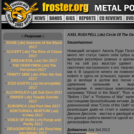
AXEL RUDI PELL (.de) Circle Of The Oa
:: Рецензии ::
·
Steamhammer
RAGE (.de) Seasons of the Black
2017
Немецкий гитарист Аксель Руди Пелл
·
ACCEPT (.de) The Rise of Chaos
много лет статус такого себе зубра х
2017
выпуская регулярно ровные и крепки
·
DREAM EVIL (.se) Six 2017
Но на сей раз маэстро удивил 
·
THE FERRYMEN (.int) The
скептично настроенного к его творчес
Ferrymen 2017
как я. В сущности ничего не поменя
·
TRINITY SINE (.de) After the Sun
нового я здесь не услышал, однако ж
2017
да и вообще в целом все песни 
·
ICED EARTH (.us) Incorruptible
удивление сильными и выраз
2017
мелодиями. А некоторые композиции
·
ALCOHOLICA (.pl) Sub Zero 2017
например "Ghost in the Black", "Run w
·
"Before I Die" и "Fortunes of War" яв
SINNER (.de) Tequila Suicide
настоящими бронебойными хитами. Да
2017
длинноногий эпик "Circle of the Oath
·
EUROPICA (.hu) Part One 2017
реализации даже не стоит и заикатьс
·
NOKTURNAL MORTUM (.ua)
Джонни Джоэлли - мастер и джейдай вок
Істина 2017
что данная работа является одной из
·
VOICE OF RUIN (.ch) Purge and
дискографии Акселя.
Purify 2017
·
DRAGONFORCE (.uk) Reaching
Добавлено
July 3rd 2012
into Infinity 2017