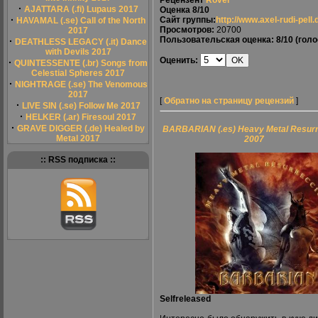
Рецензент
Rover
·
AJATTARA (.fi) Lupaus 2017
Оценка
8/10
·
Сайт группы:
http://www.axel-rudi-pell.
HAVAMAL (.se) Call of the North
Просмотров:
20700
2017
Пользовательская оценка:
8/10
(голо
·
DEATHLESS LEGACY (.it) Dance
with Devils 2017
Оценить:
·
QUINTESSENTE (.br) Songs from
Celestial Spheres 2017
·
NIGHTRAGE (.se) The Venomous
2017
[
Обратно на страницу рецензий
]
·
LIVE SIN (.se) Follow Me 2017
·
HELKER (.ar) Firesoul 2017
·
GRAVE DIGGER (.de) Healed by
BARBARIAN (.es) Heavy Metal Resurr
Metal 2017
2007
:: RSS подписка ::
Selfreleased