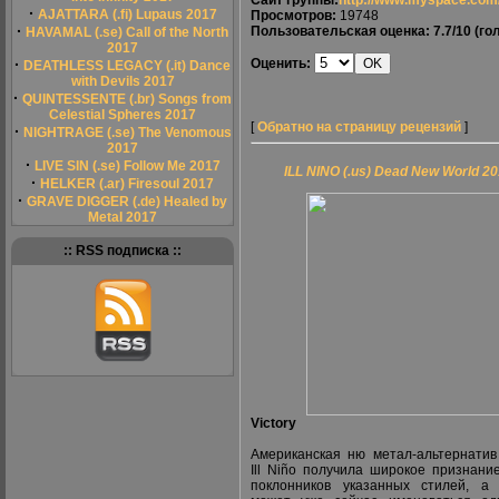
Сайт группы:
http://www.myspace.com
·
AJATTARA (.fi) Lupaus 2017
Просмотров:
19748
·
Пользовательская оценка:
7.7/10
(гол
HAVAMAL (.se) Call of the North
2017
·
Оценить:
DEATHLESS LEGACY (.it) Dance
with Devils 2017
·
QUINTESSENTE (.br) Songs from
Celestial Spheres 2017
[
Обратно на страницу рецензий
]
·
NIGHTRAGE (.se) The Venomous
2017
·
LIVE SIN (.se) Follow Me 2017
ILL NINO (.us) Dead New World 2
·
HELKER (.ar) Firesoul 2017
·
GRAVE DIGGER (.de) Healed by
Metal 2017
:: RSS подписка ::
Victory
Американская ню метал-альтернатив
Ill Niño получила широкое признани
поклонников указанных стилей, а