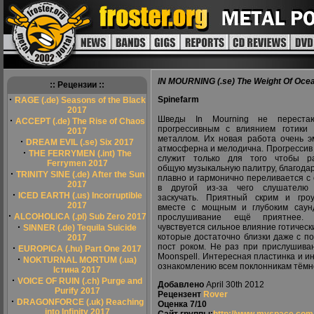
IN MOURNING (.se) The Weight Of Oce
:: Рецензии ::
·
Spinefarm
RAGE (.de) Seasons of the Black
2017
Шведы In Mourning не переста
·
ACCEPT (.de) The Rise of Chaos
прогрессивным с влиянием готики
2017
металлом. Их новая работа очень э
·
DREAM EVIL (.se) Six 2017
атмосферна и мелодична. Прогрессив
·
THE FERRYMEN (.int) The
служит только для того чтобы ра
Ferrymen 2017
общую музыкальную палитру, благода
·
TRINITY SINE (.de) After the Sun
плавно и гармонично переливается с
2017
в другой из-за чего слушателю
·
ICED EARTH (.us) Incorruptible
заскучать. Приятный скрим и гро
2017
вместе с мощным и глубоким саун
·
ALCOHOLICA (.pl) Sub Zero 2017
прослушивание ещё приятнее.
·
чувствуется сильное влияние готическ
SINNER (.de) Tequila Suicide
которые достаточно близки даже с п
2017
пост роком. Не раз при прислушива
·
EUROPICA (.hu) Part One 2017
Moonspell. Интересная пластинка и 
·
NOKTURNAL MORTUM (.ua)
ознакомлению всем поклонникам тёмн
Істина 2017
·
VOICE OF RUIN (.ch) Purge and
Добавлено
April 30th 2012
Purify 2017
Рецензент
Rover
·
DRAGONFORCE (.uk) Reaching
Оценка
7/10
into Infinity 2017