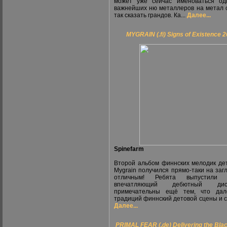
может уже сейчас именоваться од
важнейших ню металлеров на метал 
так сказать грандов. Ка...
Далее...
MYGRAIN (.fi) Signs of Existence 
Spinefarm
Второй альбом финнских мелодик де
Mygrain получился прямо-таки на заг
отличным! Ребята выпустили 
впечатляющий дебютный д
примечательны ещё тем, что дал
традиций финнский детовой сцены и ск
Далее...
PRIMAL FEAR (.de) Delivering the Bla