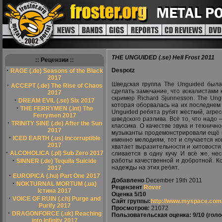
THE UNGUIDED (.se) Hell Frost 2011
:: Рецензии ::
·
Despotz
RAGE (.de) Seasons of the Black
2017
Шведская группа The Unguided была
·
ACCEPT (.de) The Rise of Chaos
сделать замечание, что вокалистами
2017
скример Richard Sjunnesson. The Ung
·
DREAM EVIL (.se) Six 2017
которая оборвалась на их последнем 
·
THE FERRYMEN (.int) The
Unguided ребята рубят жёсткий, агре
Ferrymen 2017
шведского разлива. Всё то, что надо
·
TRINITY SINE (.de) After the Sun
классика. О качестве звука и технич
2017
музыканты продемонстрировали ещё на
·
ICED EARTH (.us) Incorruptible
именно мелодиям, тот и случается ко
2017
хватает выразительности и хитовости.
·
ALCOHOLICA (.pl) Sub Zero 2017
сливается в одну кучу. И всё же, н
·
работы качественной и добротной. Ко
SINNER (.de) Tequila Suicide
надежды на этих ребят.
2017
·
EUROPICA (.hu) Part One 2017
Добавлено
December 19th 2011
·
NOKTURNAL MORTUM (.ua)
Рецензент
Rover
Істина 2017
Оценка
5/10
·
VOICE OF RUIN (.ch) Purge and
Сайт группы:
http://www.myspace.com/
Purify 2017
Просмотров:
21072
·
DRAGONFORCE (.uk) Reaching
Пользовательская оценка:
9/10
(голо
into Infinity 2017