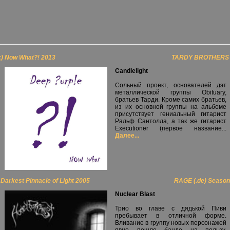
) Now What?! 2013
TARDY BROTHERS (.
Candlelight
Сольный проект, основателей дэт
металлической группы Obituary,
братьев Тарди. Кроме самих братьев,
из их основной группы на альбоме
присутствует гениальный гитарист
Ральф Сантолла, а так же гитарист
Executioner (первое название...
Далее...
arkest Pinnacle of Light 2005
RAGE (.de) Seasons
Nuclear Blast
Трио во главе с дядькой Пиви
пребывает в отличной форме.
Вливание в группу новых персонажей
явно пошло банде на пользу.