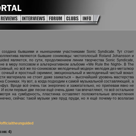
 создана бывшими и нынешними участниками Sonic Syndicate. Тут стоит
 коллектива являются бывшие сониковцы: чистоголосый Roland Johansson и
uided является, по сути, продолжением линии творчества Sonic Syndicate,
не в меру попсовом и альтернативном альбоме «We Rule the Night». В The
ссивный, но всё же по-сониковски мелодичный модерн мелодик дез-металкор
 – сочный и яростный скриминг, эмоциональный и мелодичный чистый вокал:
ности материала не стоит даже заикаться – высочайший уровень мастерства
 Сониках. Ну вот, а когда подходим к самой музыкальной составляющей, а
нфуз. Вроде всё очень так энергично и зажигательно, но припевам явно не
 И если первые две песни ещё очень даже так впечатляют, то всё остальное
есмотря на сумбурность, пластинка оставляет положительные впечатления
нечно, сейчас такой музыки уже пруд пруди, но я ещё почему-то возлагаю
officialtheunguided
сов: 4)