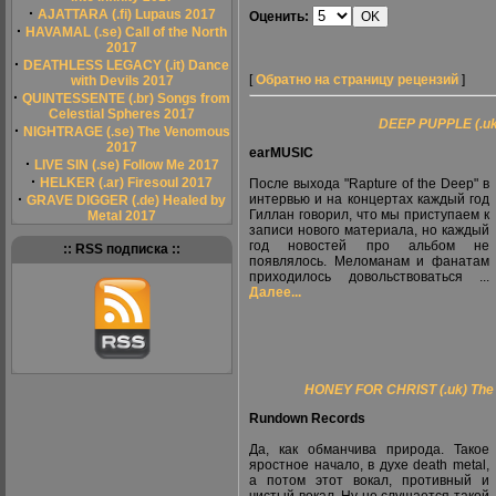
·
AJATTARA (.fi) Lupaus 2017
Оценить:
·
HAVAMAL (.se) Call of the North
2017
·
DEATHLESS LEGACY (.it) Dance
[
Обратно на страницу рецензий
]
with Devils 2017
·
QUINTESSENTE (.br) Songs from
Celestial Spheres 2017
DEEP PUPPLE (.uk
·
NIGHTRAGE (.se) The Venomous
2017
earMUSIC
·
LIVE SIN (.se) Follow Me 2017
·
HELKER (.ar) Firesoul 2017
После выхода "Rapture of the Deep" в
·
интервью и на концертах каждый год
GRAVE DIGGER (.de) Healed by
Гиллан говорил, что мы приступаем к
Metal 2017
записи нового материала, но каждый
год новостей про альбом не
:: RSS подписка ::
появлялось. Меломанам и фанатам
приходилось довольствоваться ...
Далее...
HONEY FOR CHRIST (.uk) The D
Rundown Records
Да, как обманчива природа. Такое
яростное начало, в духе death metal,
а потом этот вокал, противный и
чистый вокал. Ну не слушается такой