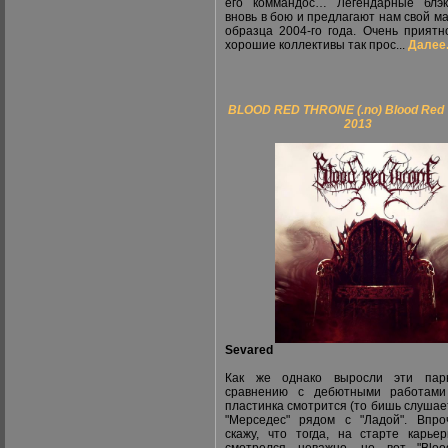
его коммандос… Легендарные блэк
вновь в бою и предлагают нам свой м
образца 2004-го года. Очень приятно
хорошие коллективы так прос...
Далее.
BLOOD RED THRONE (.no) Blood Red 
2013
Sevared
Как же однако выросли эти пар
сравнению с дебютными работами
пластинка смотрится (то бишь слушает
"Мерседес" рядом с "Ладой". Впр
скажу, что тогда, на старте карье