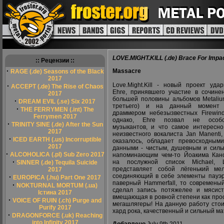
LOVE.MIGHT.KILL (.de) Brace For Impa
:: Рецензии ::
·
Massacre
RAGE (.de) Seasons of the Black
2017
Love.Might.Kill - новый проект уда
·
ACCEPT (.de) The Rise of Chaos
Ehre, принявшего участие в сочине
2017
большей половины альбомов Metaliu
·
DREAM EVIL (.se) Six 2017
третьего) и на данный момент
·
THE FERRYMEN (.int) The
драммером небезызвестных Firewin
Ferrymen 2017
однако, Ehre позвал не особ
·
TRINITY SINE (.de) After the Sun
музыкантов, и что самое интересн
2017
неизвестного вокалиста Jan Manenti,
·
ICED EARTH (.us) Incorruptible
оказалось, обладает превосходным
2017
данными - чистым, душевным и силь
·
ALCOHOLICA (.pl) Sub Zero 2017
напоминающим чем-то Йоакима Кан
·
на послужной список Michael, Lov
SINNER (.de) Tequila Suicide
представляет собой лёгенький ме
2017
соединяющий в себе элементы пауэр 
·
EUROPICA (.hu) Part One 2017
паверный Hammerfall, то современы
·
NOKTURNAL MORTUM (.ua)
сделал запись потяжелее и мясист
Істина 2017
вмещающая в ровной степени как про
·
VOICE OF RUIN (.ch) Purge and
мегашлягеры! На данную работу стои
Purify 2017
хард рока, качественный и сильный ма
·
DRAGONFORCE (.uk) Reaching
into Infinity 2017