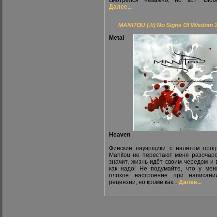
смотрелся неважно, но вот "Bloo
Далее...
MANITOU (.fi) No Signs Of Wisdom 
Metal
Heaven
Финские пауэрщики с налётом прог
Manitou не перестают меня разочаро
значит, жизнь идёт своим чередом и в
как надо! Не подумайте, что у ме
плохое настроение при написани
рецензии, но кроме как...
Далее...