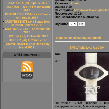
Добавлено
July 9th 2011
·
AJATTARA (.fi) Lupaus 2017
Рецензент
Rover
·
Оценка
9/10
HAVAMAL (.se) Call of the North
Сайт группы:
http://www.lovemightkill
2017
Просмотров:
21024
·
DEATHLESS LEGACY (.it) Dance
Пользовательская оценка: n/a
with Devils 2017
·
QUINTESSENTE (.br) Songs from
Оценить:
Celestial Spheres 2017
·
NIGHTRAGE (.se) The Venomous
2017
·
LIVE SIN (.se) Follow Me 2017
[
Обратно на страницу рецензий
]
·
HELKER (.ar) Firesoul 2017
·
GRAVE DIGGER (.de) Healed by
Metal 2017
ENSLAVED (.no) Isa 2004
Tabu
:: RSS подписка ::
Они
вернулись! Лысый вокалист и вол
инструменталисты, Маша и медведи, 