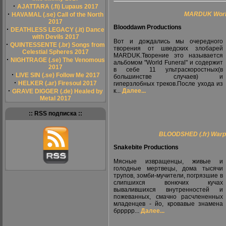
·
AJATTARA (.fi) Lupaus 2017
·
MARDUK World
HAVAMAL (.se) Call of the North
2017
Blooddawn Productions
·
DEATHLESS LEGACY (.it) Dance
with Devils 2017
Вот и дождались мы очередного
·
QUINTESSENTE (.br) Songs from
творения от шведских злобарей
Celestial Spheres 2017
MARDUK.Творение это называется
·
NIGHTRAGE (.se) The Venomous
альбомом "World Funeral" и содержит
2017
в себе 11 ультраскоростных(в
·
LIVE SIN (.se) Follow Me 2017
большинстве случаев) и
·
HELKER (.ar) Firesoul 2017
гиперзлобных треков.После ухода из
·
к...
Далее...
GRAVE DIGGER (.de) Healed by
Metal 2017
:: RSS подписка ::
BLOODSHED (.fr) Warp
Snakebite Productions
Мясные извращенцы, живые и
голодные мертвецы, дома тысячи
трупов, зомби-мучители, погрязшие в
слипшихся вонючих кучах
вывалившихся внутренностей и
пожеванных, смачно расчлененных
младенцев - йо, кровавые знамена
бррррр...
Далее...