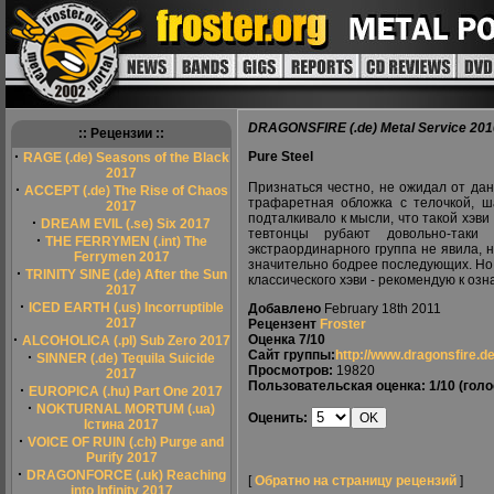
DRAGONSFIRE (.de) Metal Service 201
:: Рецензии ::
·
Pure Steel
RAGE (.de) Seasons of the Black
2017
Признаться честно, не ожидал от дан
·
ACCEPT (.de) The Rise of Chaos
трафаретная обложка с телочкой, ша
2017
подталкивало к мысли, что такой хэви
·
DREAM EVIL (.se) Six 2017
тевтонцы рубают довольно-таки
·
THE FERRYMEN (.int) The
экстраординарного группа не явила, 
Ferrymen 2017
значительно бодрее последующих. Но,
·
TRINITY SINE (.de) After the Sun
классического хэви - рекомендую к оз
2017
·
ICED EARTH (.us) Incorruptible
Добавлено
February 18th 2011
2017
Рецензент
Froster
·
Оценка
7/10
ALCOHOLICA (.pl) Sub Zero 2017
Сайт группы:
http://www.dragonsfire.d
·
SINNER (.de) Tequila Suicide
Просмотров:
19820
2017
Пользовательская оценка:
1/10
(голо
·
EUROPICA (.hu) Part One 2017
·
NOKTURNAL MORTUM (.ua)
Оценить:
Істина 2017
·
VOICE OF RUIN (.ch) Purge and
Purify 2017
·
DRAGONFORCE (.uk) Reaching
[
Обратно на страницу рецензий
]
into Infinity 2017