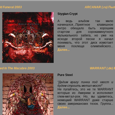
 Funeral 2003
ARCANAR (.ru) Пыл
Stygian Crypt
А ведь альбом так мило
начинался...Приятное клавишное
интро обещало быть хорошим
стартом для сорокаминутного
музыкального забега, но уже на
исходе второй песни я начал
понимать, что этот диск измотает
меня похлеще олимпийского...
Далее...
ed In The Macabre 2003
WARRANT (.de) M
Pure Steel
"Дадим врагу пинка под хвост и
будем строить метал-мост!"
Не пугайтесь, это не те WARRANT
которые из Америки и исполняют
глем-метал-рок. Но, вы удивитесь,
немецкий WARRANT даже старше
своих американских тезок. Группа...
Далее...