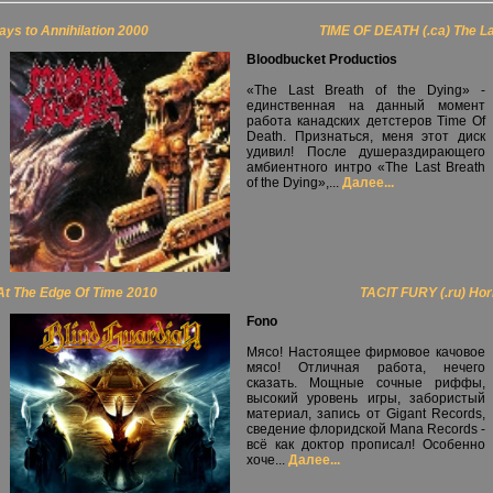
s to Annihilation 2000
TIME OF DEATH (.ca) The La
Bloodbucket Productios
«The Last Breath of the Dying» -
единственная на данный момент
работа канадских детстеров Time Of
Death. Признаться, меня этот диск
удивил! После душераздирающего
амбиентного интро «The Last Breath
of the Dying»,...
Далее...
t The Edge Of Time 2010
TACIT FURY (.ru) Hor
Fono
Мясо! Настоящее фирмовое качовое
мясо! Отличная работа, нечего
сказать. Мощные сочные риффы,
высокий уровень игры, забористый
материал, запись от Gigant Records,
сведение флоридской Mana Records -
всё как доктор прописал! Особенно
хоче...
Далее...