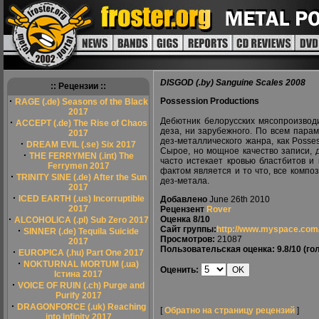
DISGOD (.by) Sanguine Scales 2008
:: Рецензии ::
·
Possession Productions
RAGE (.de) Seasons of the Black
2017
Дебютник белорусских мясопроизвод
·
ACCEPT (.de) The Rise of Chaos
деза, ни зарубежного. По всем пара
2017
дез-металлического жанра, как Posse
·
DREAM EVIL (.se) Six 2017
Сырое, но мощное качество записи, 
·
THE FERRYMEN (.int) The
часто истекает кровью бластбитов и
Ferrymen 2017
фактом является и то что, все комп
·
TRINITY SINE (.de) After the Sun
дез-метала.
2017
·
ICED EARTH (.us) Incorruptible
Добавлено
June 26th 2010
2017
Рецензент
Rover
·
Оценка
8/10
ALCOHOLICA (.pl) Sub Zero 2017
Сайт группы:
http://www.myspace.com/d
·
SINNER (.de) Tequila Suicide
Просмотров:
21087
2017
Пользовательская оценка:
9.8/10
(гол
·
EUROPICA (.hu) Part One 2017
·
NOKTURNAL MORTUM (.ua)
Оценить:
Істина 2017
·
VOICE OF RUIN (.ch) Purge and
Purify 2017
·
DRAGONFORCE (.uk) Reaching
[
Обратно на страницу рецензий
]
into Infinity 2017