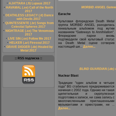
·
AJATTARA (.fi) Lupaus 2017
·
MORBID ANGEL Gateway
HAVAMAL (.se) Call of the North
2017
Earache
·
DEATHLESS LEGACY (.it) Dance
with Devils 2017
Культовая флоридская Death Metal
·
QUINTESSENTE (.br) Songs from
группа MORBID ANGEL разодилась
Celestial Spheres 2017
гениальным альбомом под жуткм
·
NIGHTRAGE (.se) The Venomous
названием "Gateways to Annihilation".
2017
Флоридские парни вновь
·
LIVE SIN (.se) Follow Me 2017
подтвердили свой культовый статус
·
HELKER (.ar) Firesoul 2017
на Death Metal сцене сотворив
·
настоящий ше...
Далее...
GRAVE DIGGER (.de) Healed by
Metal 2017
:: RSS подписка ::
BLIND GUARDIAN (.de) A
Nuclear Blast
Традиции "один альбом в четыре
года" BG стабильно придерживаются
начиная с 2002 года. Однако ни такая
щепетильная и скурпулезная
подготовка к записи, ни сама запись с
многочисленными приглашенными
музыкантами и оркестрами, ни ...
Далее...