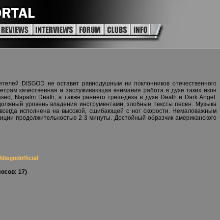
ителей DISGOD не оставит равнодушным ни поклонников отечественного
метрам качественная и заслуживающая внимания работа в духе таких икон
ssed, Napalm Death, а также раннего треш-деза в духе Death и Dark Angel.
должный уровень владения инструментами, злобные тексты песен. Музыка
 всегда исполнена на высокой, сшибающей с ног скорости. Немаловажным
озиции продолжительностью 2-3 минуты. Достойный образчик американского
isgodofficial
осов: 17)