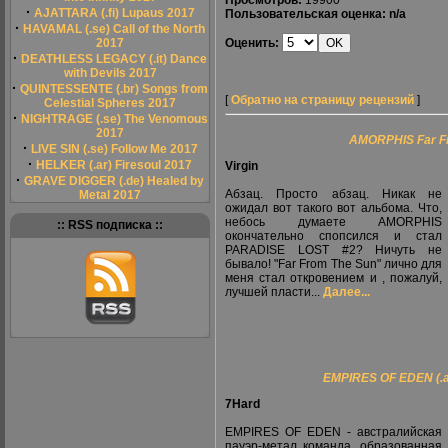
Просмотров:
19900
·
AJATTARA (.fi) Lupaus 2017
Пользовательская оценка: n/a
·
HAVAMAL (.se) Call of the North
2017
Оценить:
·
DEATHLESS LEGACY (.it) Dance
with Devils 2017
·
QUINTESSENTE (.br) Songs from
[
Обратно на страницу рецензий
]
Celestial Spheres 2017
·
NIGHTRAGE (.se) The Venomous
2017
AMORPHIS Far F
·
LIVE SIN (.se) Follow Me 2017
·
HELKER (.ar) Firesoul 2017
Virgin
·
GRAVE DIGGER (.de) Healed by
Абзац. Просто абзац. Никак не
Metal 2017
ожидал вот такого вот альбома. Что,
небось думаете AMORPHIS
:: RSS подписка ::
окончательно спопсился и стал
PARADISE LOST #2? Ничуть не
бывало! "Far From The Sun" лично для
меня стал откровением и , пожалуй,
лучшей пласти...
Далее...
EMPIRES OF EDEN (.au
7Hard
EMPIRES OF EDEN - австралийская
пауэр-метал команда, образованная