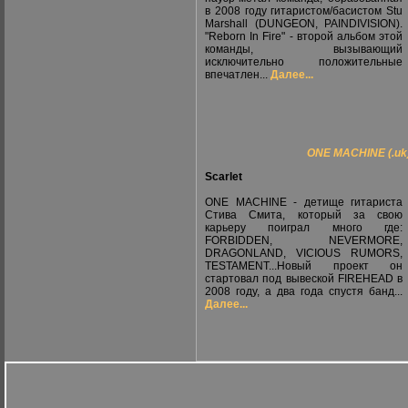
в 2008 году гитаристом/басистом Stu
Marshall (DUNGEON, PAINDIVISION).
"Reborn In Fire" - второй альбом этой
команды, вызывающий
исключительно положительные
впечатлен...
Далее...
ONE MACHINE (.uk) 
Scarlet
ONE MACHINE - детище гитариста
Стива Смита, который за свою
карьеру поиграл много где:
FORBIDDEN, NEVERMORE,
DRAGONLAND, VICIOUS RUMORS,
TESTAMENT...Новый проект он
стартовал под вывеской FIREHEAD в
2008 году, а два года спустя банд...
Далее...