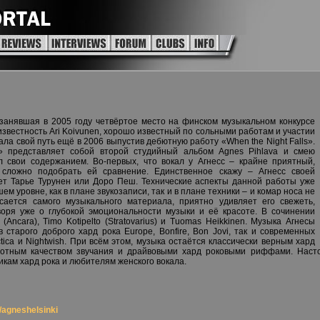
, занявшая в 2005 году четвёртое место на финском музыкальном конкурсе
известность Ari Koivunen, хорошо известный по сольными работам и участии
ала свой путь ещё в 2006 выпустив дебютную работу «When the Night Falls».
» представляет собой второй студийный альбом Agnes Pihlava и смею
л свои содержанием. Во-первых, что вокал у Агнесс – крайне приятный,
сложно подобрать ей сравнение. Единственное скажу – Агнесс своей
ет Тарье Турунен или Доро Пеш. Технические аспекты данной работы уже
 уровне, как в плане звукозаписи, так и в плане техники – и комар носа не
асается самого музыкального материала, приятно удивляет его свежеть,
оворя уже о глубокой эмоциональности музыки и её красоте. В сочинении
(Ancara), Timo Kotipelto (Stratovarius) и Tuomas Heikkinen. Музыка Агнесы
 старого доброго хард рока Europe, Bonfire, Bon Jovi, так и современных
tica и Nightwish. При всём этом, музыка остаётся классически верным хард
отным качеством звучания и драйвовыми хард роковыми риффами. Насто
кам хард рока и любителям женского вокала.
agneshelsinki