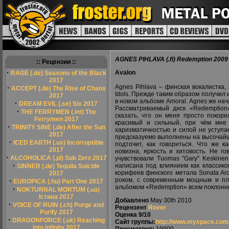
AGNES PIHLAVA (.fi) Redemption 2009
:: Рецензии ::
·
Avalon
RAGE (.de) Seasons of the Black
2017
Agnes Pihlava – финская вокалистка
·
ACCEPT (.de) The Rise of Chaos
Idols. Прежде таким образом получил 
2017
в новом альбоме Amoral. Agnes же нач
·
DREAM EVIL (.se) Six 2017
Рассматриваемый диск «Redemption
·
THE FERRYMEN (.int) The
сказать, что он меня просто покори
Ferrymen 2017
красивый и сильный, при чём мне 
·
TRINITY SINE (.de) After the Sun
харизматичностью и силой не уступа
2017
предсказуемо выполнены на высочайшем
·
ICED EARTH (.us) Incorruptible
подточит, как говориться. Что же к
2017
новизна, яркость и хитовость. Не г
·
ALCOHOLICA (.pl) Sub Zero 2017
учувствовали Tuomas "Gary" Keskinen 
·
написана под влиянием как классиков
SINNER (.de) Tequila Suicide
корифеев финского метала Sonata Arc
2017
роком, с современным мощным и пл
·
EUROPICA (.hu) Part One 2017
альбомом «Redemption» всем поклонни
·
NOKTURNAL MORTUM (.ua)
Істина 2017
Добавлено
May 30th 2010
·
VOICE OF RUIN (.ch) Purge and
Рецензент
Rover
Purify 2017
Оценка
9/10
·
DRAGONFORCE (.uk) Reaching
Сайт группы:
http://www.myspace.com/
into Infinity 2017