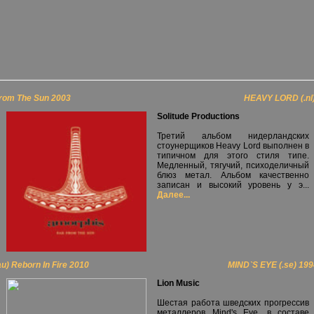
rom The Sun 2003
HEAVY LORD (.nl) 
Solitude Productions
Третий альбом нидерландских
стоунерщиков Heavy Lord выполнен в
типичном для этого стиля типе.
Медленный, тягучий, психоделичный
блюз метал. Альбом качественно
записан и высокий уровень у э...
Далее...
) Reborn In Fire 2010
MIND`S EYE (.se) 199
Lion Music
Шестая работа шведских прогрессив
металлеров Mind's Eye, в составе