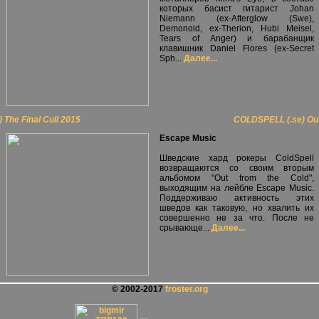
которых басист гитарист Johan
Niemann (ex-Afterglow (Swe),
Demonoid, ex-Therion, Hubi Meisel,
Tears of Anger) и барабанщик
клавишник Daniel Flores (ex-Secret
Sph...
Далее...
The Final Cull 2015
COLDSPELL (.se) Out
Escape Music
Шведские хард рокеры ColdSpell
возвращаются со своим вторым
альбомом "Out from the Cold",
выходящим на лейбле Escape Music.
Поддерживаю активность этих
шведов как таковую, но хвалить их
совершенно не за что. После не
срывающе...
Далее...
© 2002-2017
froster.org