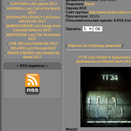
Добавлено
October 19th 2009
·
AJATTARA (.fi) Lupaus 2017
Рецензент
Rover
·
Оценка
8/10
HAVAMAL (.se) Call of the North
Сайт группы:
http://www.whitesnake.c
2017
Просмотров:
20324
·
DEATHLESS LEGACY (.it) Dance
Пользовательская оценка:
6.9/10
(гол
with Devils 2017
·
QUINTESSENTE (.br) Songs from
Оценить:
Celestial Spheres 2017
·
NIGHTRAGE (.se) The Venomous
2017
·
LIVE SIN (.se) Follow Me 2017
[
Обратно на страницу рецензий
]
·
HELKER (.ar) Firesoul 2017
·
GRAVE DIGGER (.de) Healed by
Metal 2017
ТТ'34 (.by) Падая И Задыхаясь
Добиваешься Единой Цели 201
:: RSS подписка ::
Mazzar