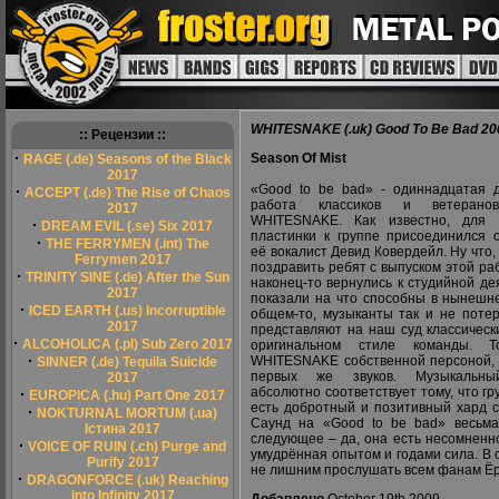
WHITESNAKE (.uk) Good To Be Bad 20
:: Рецензии ::
·
Season Of Mist
RAGE (.de) Seasons of the Black
2017
«Good to be bad» - одиннадцатая 
·
ACCEPT (.de) The Rise of Chaos
работа классиков и ветеранов
2017
WHITESNAKE. Как известно, для 
·
DREAM EVIL (.se) Six 2017
пластинки к группе присоединился 
·
THE FERRYMEN (.int) The
её вокалист Девид Ковердейл. Ну что, 
Ferrymen 2017
поздравить ребят с выпуском этой ра
·
TRINITY SINE (.de) After the Sun
наконец-то вернулись к студийной де
2017
показали на что способны в нынешне
·
ICED EARTH (.us) Incorruptible
общем-то, музыканты так и не потер
2017
представляют на наш суд классическ
·
ALCOHOLICA (.pl) Sub Zero 2017
оригинальном стиле команды. 
·
WHITESNAKE собственной персоной, 
SINNER (.de) Tequila Suicide
первых же звуков. Музыкальны
2017
абсолютно соответствует тому, что г
·
EUROPICA (.hu) Part One 2017
есть добротный и позитивный хард 
·
NOKTURNAL MORTUM (.ua)
Саунд на «Good to be bad» весьма
Істина 2017
следующее – да, она есть несомненно
·
VOICE OF RUIN (.ch) Purge and
умудрённая опытом и годами сила. В 
Purify 2017
не лишним прослушать всем фанам Ёр
·
DRAGONFORCE (.uk) Reaching
into Infinity 2017