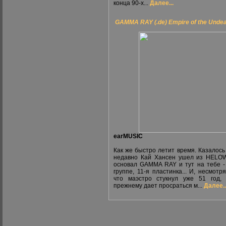
конца 90-х...
Далее...
GAMMA RAY (.de) Empire of the Unde
earMUSIC
Как же быстро летит время. Казалось
недавно Кай Хансен ушел из HELO
основал GAMMA RAY и тут на тебе -
группе, 11-я пластинка... И, несмотря
что маэстро стукнул уже 51 год,
прежнему дает просраться м...
Далее..