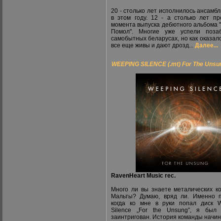
20 - столько лет исполнилось ансамбл
в этом году. 12 - а столько лет п
момента выпуска дебютного альбома 
Помол". Многие уже успели поза
самобытных беларусах, но как оказало
все еще живы и дают дрозд...
Далее...
WEEPING SILENCE (.mt) For The Unsu
RavenHeart Music rec.
Много ли вы знаете металических к
Мальты? Думаю, вряд ли. Именно 
когда ко мне в руки попал диск 
Silence „For the Unsung”, я был
заинтригован. История команды начин