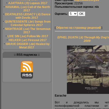
Сайт группы:
http://www.zorg.ee
·
AJATTARA (.fi) Lupaus 2017
Просмотров:
22256
·
Пользовательская оценка: n/a
HAVAMAL (.se) Call of the North
2017
·
Оценить:
DEATHLESS LEGACY (.it) Dance
with Devils 2017
·
QUINTESSENTE (.br) Songs from
Celestial Spheres 2017
[
Обратно на страницу рецензий
]
·
NIGHTRAGE (.se) The Venomous
2017
·
LIVE SIN (.se) Follow Me 2017
EPHEL DUATH (.it) Through My Dog’
·
HELKER (.ar) Firesoul 2017
2009
·
GRAVE DIGGER (.de) Healed by
Metal 2017
:: RSS подписка ::
Earache
Вот и дождались мы четв
полноформатной пластинки о