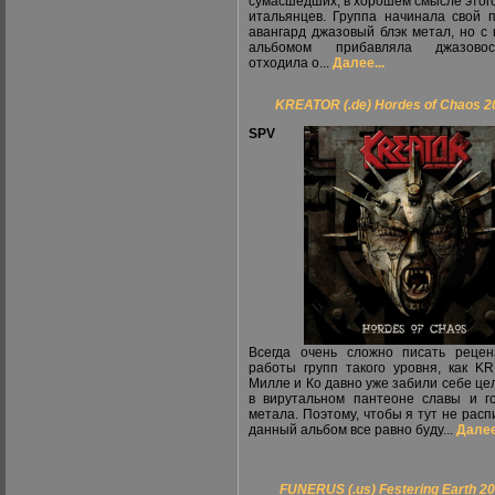
сумасшедших, в хорошем смысле этого
итальянцев. Группа начинала свой п
авангард джазовый блэк метал, но с
альбомом прибавляла джазов
отходила о...
Далее...
KREATOR (.de) Hordes of Chaos 2
SPV
Всегда очень сложно писать реце
работы групп такого уровня, как K
Милле и Ко давно уже забили себе це
в вирутальном пантеоне славы и г
метала. Поэтому, чтобы я тут не расп
данный альбом все равно буду...
Далее
FUNERUS (.us) Festering Earth 2