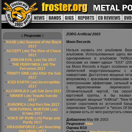
ZORG Artificial 2003
:: Рецензии ::
·
Moon Records
RAGE (.de) Seasons of the Black
2017
Нельзя назвать это альбомом. Ве
·
ACCEPT (.de) The Rise of Chaos
альбомом. Использованные здесь ве
2017
одновременно и альбомом "Artificia
·
DREAM EVIL (.se) Six 2017
бонусами из лимит-эдишн "ХХХ" (20
·
THE FERRYMEN (.int) The
на Moon Records и будет особенно и
Ferrymen 2017
любителей индустриальщины с э
·
TRINITY SINE (.de) After the Sun
наворотами. Достаточно мощные ги
2017
вперемежку с красивыми клавишами 
·
ICED EARTH (.us) Incorruptible
электронными эффектами, сильный м
2017
с вкраплениями лирического
·
ALCOHOLICA (.pl) Sub Zero 2017
Отличительной чертой, так сказа
·
карточкой группы, я бы назва
SINNER (.de) Tequila Suicide
композиции: мощные "Artificial", "New W
2017
(cover соратников из эстонской бан
·
EUROPICA (.hu) Part One 2017
лирические "Daydream" и "Voices Of S
·
NOKTURNAL MORTUM (.ua)
и лирики есть от чего распустить слюн
Істина 2017
·
VOICE OF RUIN (.ch) Purge and
Добавлено
May 8th 2003
Purify 2017
Рецензент
Slon
·
DRAGONFORCE (.uk) Reaching
Оценка
8/10
into Infinity 2017