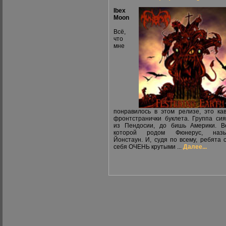
Ibex
Moon
Всё,
что
мне
понравилось в этом релизе, это ка
фронтстранички буклета. Группа си
из Пендосии, до бишь Америки. В
которой родом Фюнерус, назы
Йонстаун. И, судя по всему, ребята 
себя ОЧЕНЬ крутыми ...
Далее...