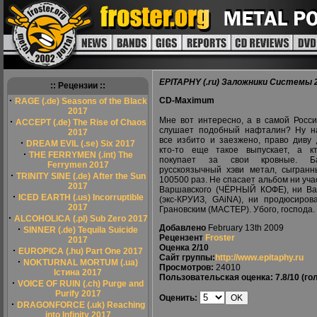
EPITAPHY (.ru) Заложники Системы 
:: Рецензии ::
·
CD-Maximum
RAGE (.de) Seasons of the Black
2017
Мне вот интересно, а в самой Росси
·
ACCEPT (.de) The Rise of Chaos
слушает подобный нафталин? Ну н
2017
все избито и заезжено, право диву 
·
DREAM EVIL (.se) Six 2017
кто-то еще такое выпускает, а к
·
THE FERRYMEN (.int) The
покупает за свои кровные. Ба
Ferrymen 2017
русскоязычный хэви метал, сыгран
·
TRINITY SINE (.de) After the Sun
100500 раз. Не спасает альбом ни уч
2017
Варшавского (ЧЁРНЫЙ КОФЕ), ни В
·
ICED EARTH (.us) Incorruptible
(экс-КРУИЗ, GAiNA), ни продюсиров
2017
Грановским (МАСТЕР). Убого, господа.
·
ALCOHOLICA (.pl) Sub Zero 2017
Добавлено
February 13th 2009
·
SINNER (.de) Tequila Suicide
Рецензент
Froster
2017
Оценка
2/10
·
EUROPICA (.hu) Part One 2017
Сайт группы:
http://www.epitaphy.ru
·
NOKTURNAL MORTUM (.ua)
Просмотров:
24010
Істина 2017
Пользовательская оценка:
7.8/10
(гол
·
VOICE OF RUIN (.ch) Purge and
Purify 2017
Оценить:
·
DRAGONFORCE (.uk) Reaching
into Infinity 2017