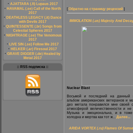
·
AJATTARA (.fi) Lupaus 2017
·
HAVAMAL (.se) Call of the North
[
Обратно на страницу рецензий
]
2017
·
DEATHLESS LEGACY (.it) Dance
IMMOLATION (.us) Majesty And Deca
with Devils 2017
·
QUINTESSENTE (.br) Songs from
Celestial Spheres 2017
·
NIGHTRAGE (.se) The Venomous
2017
·
LIVE SIN (.se) Follow Me 2017
·
HELKER (.ar) Firesoul 2017
·
GRAVE DIGGER (.de) Healed by
Metal 2017
:: RSS подписка ::
Nuclear Blast
Восьмой и последний на данный 
альбом американских ветеранов и м
дез метала понравился мне своей 
атмосферой величественности и не 
Музыка и эмоциональна, и в тоже
холодна и мертва как тот ж...
Далее...
ARIDA VORTEX (.ru) Flames Of Sunse