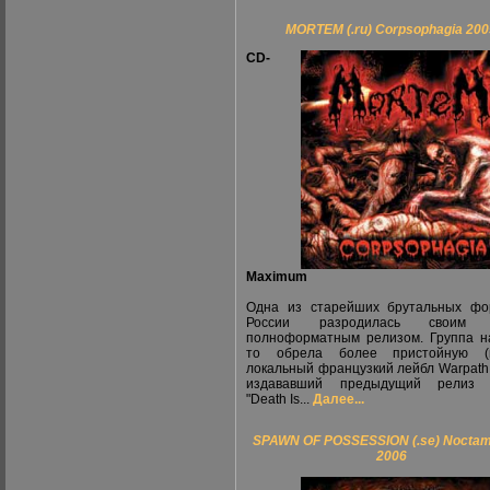
MORTEM (.ru) Corpsophagia 200
CD-
Maximum
Одна из старейших брутальных фо
России разродилась своим 
полноформатным релизом. Группа н
то обрела более пристойную (
локальный французкий лейбл Warpath
издававший предыдущий релиз 
"Death Is...
Далее...
SPAWN OF POSSESSION (.se) Noctam
2006