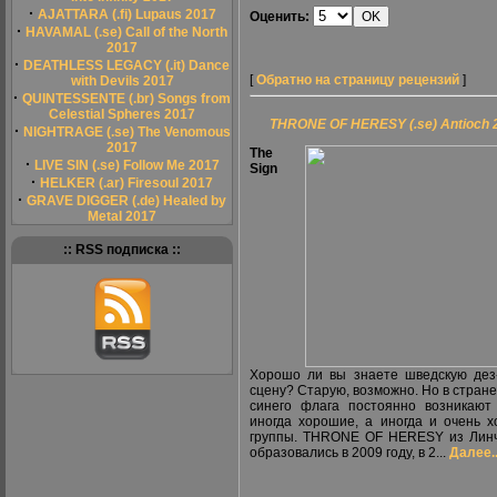
·
AJATTARA (.fi) Lupaus 2017
Оценить:
·
HAVAMAL (.se) Call of the North
2017
·
DEATHLESS LEGACY (.it) Dance
[
Обратно на страницу рецензий
]
with Devils 2017
·
QUINTESSENTE (.br) Songs from
Celestial Spheres 2017
THRONE OF HERESY (.se) Antioch 
·
NIGHTRAGE (.se) The Venomous
2017
The
·
LIVE SIN (.se) Follow Me 2017
Sign
·
HELKER (.ar) Firesoul 2017
·
GRAVE DIGGER (.de) Healed by
Metal 2017
:: RSS подписка ::
Хорошо ли вы знаете шведскую дез
сцену? Старую, возможно. Но в стране
синего флага постоянно возникают
иногда хорошие, а иногда и очень 
группы. THRONE OF HERESY из Лин
образовались в 2009 году, в 2...
Далее..