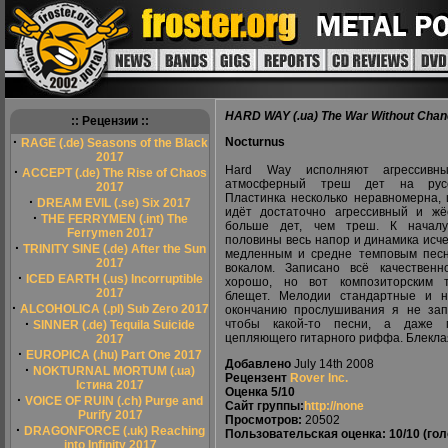
HARD WAY (.ua) The War Without Chanc
:: Рецензии ::
·
Nocturnus
RAGE (.de) Seasons of the Black
2017
Hard Way исполняют агрессивн
·
ACCEPT (.de) The Rise of Chaos
атмосферный треш дет на русс
2017
Пластинка несколько неравномерна, 
·
DREAM EVIL (.se) Six 2017
идёт достаточно агрессивный и жё
·
THE FERRYMEN (.int) The
больше дет, чем треш. К начал
Ferrymen 2017
половины весь напор и динамика исче
·
TRINITY SINE (.de) After the Sun
медленным и средне темповым пес
2017
вокалом. Записано всё качествен
·
ICED EARTH (.us) Incorruptible
хорошо, но вот композиторским 
2017
блещет. Мелодии стандартные и н
·
ALCOHOLICA (.pl) Sub Zero 2017
окончанию прослушивания я не за
·
чтобы какой-то песни, а даже м
SINNER (.de) Tequila Suicide
цепляющего гитарного риффа. Блекла
2017
·
EUROPICA (.hu) Part One 2017
Добавлено
July 14th 2008
·
NOKTURNAL MORTUM (.ua)
Рецензент
Rover Inc.
Істина 2017
Оценка
5/10
·
VOICE OF RUIN (.ch) Purge and
Сайт группы:
http://none
Purify 2017
Просмотров:
20502
·
DRAGONFORCE (.uk) Reaching
Пользовательская оценка:
10/10
(гол
into Infinity 2017